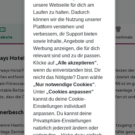
unsere Webseite für dich am
Laufen zu halten. Dadurch
können wir die Nutzung unserer
Plattform verstehen und
verbessern, dir Support bieten
ebote
Hotelbeschreibung
Hotelmerkmale
sowie Inhalte, Angebote und
lbeschreibung
Werbung anzeigen, die für dich
relevant sind und zu dir passen.
ays Hotel Frankfurt Airport West
Klicke auf
„Alle akzeptieren“
,
wenn du einverstanden bist. Dir
rways Hotel Frankfurt Airport West heißt dich in Raunheim, im Herzen d
fen entfernt. Neben den neu renovierten, modernen Zimmern bietet das
reicht das Nötigste? Dann wähle
ein Fitnesscenter und eine Sauna. Kostenloses Highspeed-WLAN ist im g
„Nur notwendige Cookies“
.
table Betten, große Schreibtische, Flachbild-TVs und eine Klimaanlage. 
Unter
„Cookies anpassen“
e, dass die City Tax von 4 % des Zimmerpreises nicht inbegriffen ist und 
kannst du deine Cookie-
Einstellungen individuell
merbeschreibung
anpassen. Du kannst deine
Privatsphäre-Einstellungen
nne Haartrockner Direktwahltelefon Fernseher Radio Internetzugang: nei
natürlich jederzeit ändern oder
nlage Zentralheizung Individuell regulierbare Heizung Für Rollstühle g