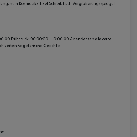
ung: nein Kosmetikartikel Schreibtisch Vergrößerungsspiegel
00:00 Frühstück: 06:00:00 - 10:00:00 Abendessen à la carte
hlzeiten Vegetarische Gerichte
 akzeptieren
ung