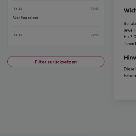
00:00
23:59
Wich
Rückflugzeiten
Rückflugzeiten
Bei pl
jeweil
00:00
23:59
bis 3:
Team 
Hinw
Filter zurücksetzen
Diese 
haben,