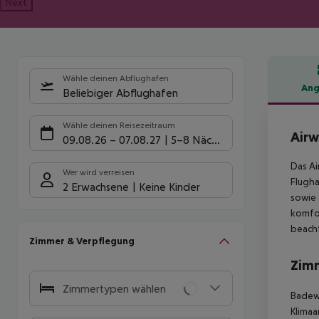
Next
Wähle deinen Abflughafen
Ang
Beliebiger Abflughafen
Hote
Wähle deinen Reisezeitraum
Airw
09.08.26
–
07.08.27
5-8 Nächte
Das Ai
Wer wird verreisen
Flugha
2 Erwachsene
Keine Kinder
sowie 
komfor
beacht
Zimmer & Verpflegung
Zim
Zimmertypen wählen
Badewa
Klimaa