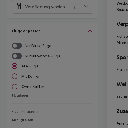
Weckdi
Verpflegung wählen
Rauche
Ver
Flüge anpassen
Frühst
Abende
Nur Direktflüge
Nur Eurowings-Flüge
Spor
Alle Flüge
Fitnes
Mit Koffer
Well
Ohne Koffer
Flugdauer
Flugdauer
Sauna
Zusä
Bis zu 24 Stunden
Abflugzeiten
Abflugzeiten
Americ