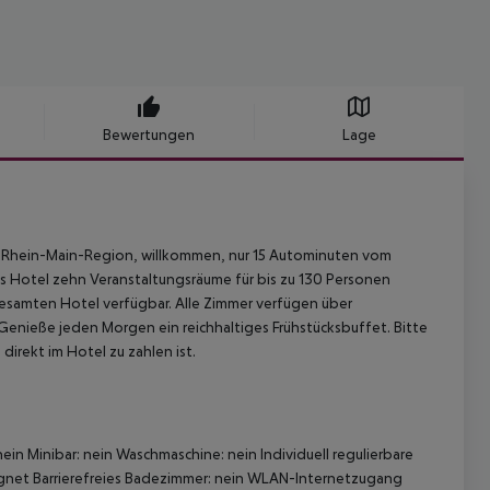
Bewertungen
Lage
er Rhein-Main-Region, willkommen, nur 15 Autominuten vom
 Hotel zehn Veranstaltungsräume für bis zu 130 Personen
esamten Hotel verfügbar. Alle Zimmer verfügen über
Genieße jeden Morgen ein reichhaltiges Frühstücksbuffet. Bitte
direkt im Hotel zu zahlen ist.
n Minibar: nein Waschmaschine: nein Individuell regulierbare
eeignet Barrierefreies Badezimmer: nein WLAN-Internetzugang