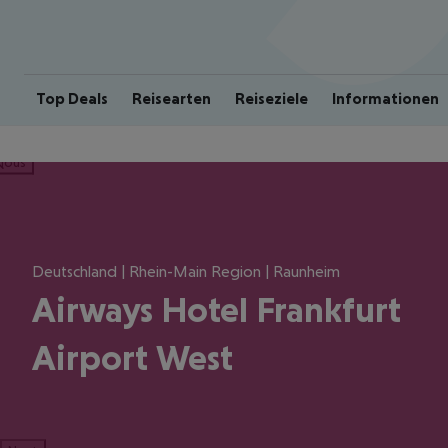
Top Deals
Reisearten
Reiseziele
Informationen
ious
Deutschland | Rhein-Main Region | Raunheim
Airways Hotel Frankfurt
Airport West