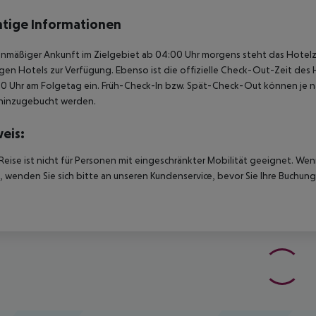
tige Informationen
anmäßiger Ankunft im Zielgebiet ab 04:00 Uhr morgens steht das Hotelz
igen Hotels zur Verfügung. Ebenso ist die offizielle Check-Out-Zeit des 
00 Uhr am Folgetag ein. Früh-Check-In bzw. Spät-Check-Out können je n
hinzugebucht werden.
eis:
Reise ist nicht für Personen mit eingeschränkter Mobilität geeignet. We
 wenden Sie sich bitte an unseren Kundenservice, bevor Sie Ihre Buchung