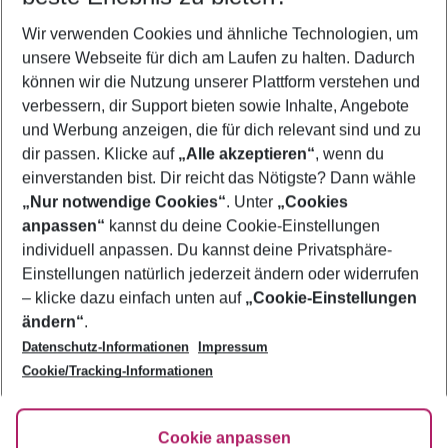
Wer wird verreisen
Wir verwenden Cookies und ähnliche Technologien, um
2 Erwachsene
Keine Kinder
unsere Webseite für dich am Laufen zu halten. Dadurch
können wir die Nutzung unserer Plattform verstehen und
Mehr Filter anzeigen
verbessern, dir Support bieten sowie Inhalte, Angebote
und Werbung anzeigen, die für dich relevant sind und zu
dir passen. Klicke auf
„Alle akzeptieren“
, wenn du
einverstanden bist. Dir reicht das Nötigste? Dann wähle
„Nur notwendige Cookies“
. Unter
„Cookies
anpassen“
kannst du deine Cookie-Einstellungen
Footer
Footer navigation
individuell anpassen. Du kannst deine Privatsphäre-
Über uns
Einstellungen natürlich jederzeit ändern oder widerrufen
AGB
– klicke dazu einfach unten auf
„Cookie-Einstellungen
Service & Hilfe
Bestpreisgarantie
ändern“
.
Datenschutz-Informationen
Impressum
Agenturbetreuung
Cookie-Einstellungen ändern
Folge uns
Barrierefreies Reisen
Cookie/Tracking-Informationen
Cookie-Richtlinie
Check-in
Datenschutz
FAQ
Fakten
Cookie anpassen
HanseMerkur Reiseversicherung
Flexibel buchen