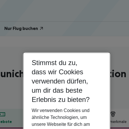
Nur Flug buchen
Stimmst du zu,
Deutschland | Bayern | München
unich, Trademark Collecti
dass wir Cookies
verwenden dürfen,
4
um dir das beste
Erlebnis zu bieten?
Wir verwenden Cookies und
ähnliche Technologien, um
ebote
Hotelbeschreibung
Hotelmerkmale
unsere Webseite für dich am