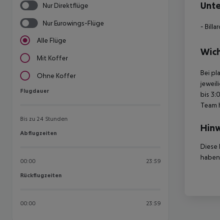
Unte
Nur Direktflüge
Nur Eurowings-Flüge
- Billa
Alle Flüge
Wich
Mit Koffer
Bei pl
Ohne Koffer
jeweil
Flugdauer
Flugdauer
bis 3:
Team 
Bis zu 24 Stunden
Hinw
Abflugzeiten
Abflugzeiten
Diese 
haben,
00:00
23:59
Rückflugzeiten
Rückflugzeiten
00:00
23:59