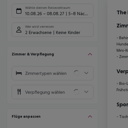
Hote
Wähle deinen Reisezeitraum
The 
10.08.26
–
08.08.27
5-8 Nächte
Zim
Wer wird verreisen
2 Erwachsene
Keine Kinder
- Behi
Hunde
Mini-K
Zimmer & Verpflegung
- Zimm
Ver
Zimmertypen wählen
- Bio-
Frühst
Verpflegung wählen
Spor
Flüge anpassen
- Tisc