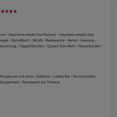
4
asse
- Haustiere erlaubt (nur Katzen)
- Haustiere erlaubt (nur
rage)
- Zustellbett
- WLAN
- Badewanne
- Kamin
- Heizung
-
ubereitung
- Teppichboden
- Queen-Size-Bett
- Fliesenboden
ittagessen à la carte
- Diätkost
- Lobby Bar
- Kontinentales
Mittagsmenü
- Restaurant mit Terrasse