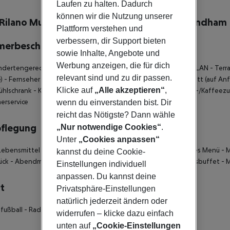
lbeschreibung
Laufen zu halten. Dadurch
können wir die Nutzung unserer
Rilano Munich, Trademark Collection by Wyndham
Plattform verstehen und
verbessern, dir Support bieten
merbeschreibung
sowie Inhalte, Angebote und
Werbung anzeigen, die für dich
ndertengerechte Toilette
- Haustiere erlaubt
- Bügeleisen
- WLAN
- Terr
relevant sind und zu dir passen.
)
- Fernseher
- Haartrockner
- Zimmersafe
- Telefon
- Kinderbett (auf Anf
Klicke auf
„Alle akzeptieren“
,
ühlschrank
- King-Size-Bett
- Handtuchwechsel
- Minibar
- Tee-/Kaffeez
erservice
wenn du einverstanden bist. Dir
reicht das Nötigste? Dann wähle
pflegung
„Nur notwendige Cookies“
.
Unter
„Cookies anpassen“
Lebensmittel
- Frühstücksbuffet
- Abendbuffet
- Vegetarisches Menü
- M
kannst du deine Cookie-
ück
- Abendmenü
- Snack-Bar
- Abendessen à la carte
- Mittagsbuffet
- 
Einstellungen individuell
anpassen. Du kannst deine
t
Privatsphäre-Einstellungen
natürlich jederzeit ändern oder
hfußball
- Radfahren: Routenkarten
widerrufen – klicke dazu einfach
unten auf
„Cookie-Einstellungen