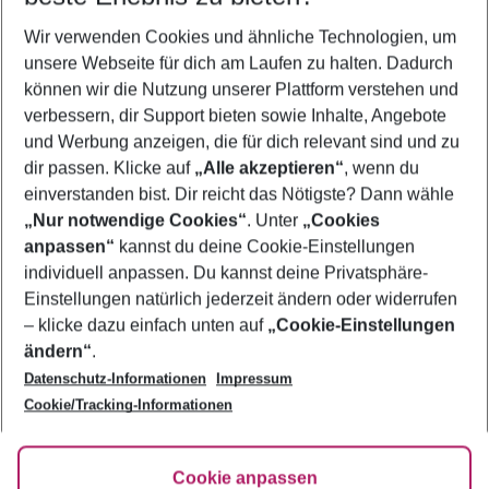
Wer wird verreisen
Wir verwenden Cookies und ähnliche Technologien, um
2 Erwachsene
Keine Kinder
unsere Webseite für dich am Laufen zu halten. Dadurch
können wir die Nutzung unserer Plattform verstehen und
Mehr Filter anzeigen
verbessern, dir Support bieten sowie Inhalte, Angebote
und Werbung anzeigen, die für dich relevant sind und zu
dir passen. Klicke auf
„Alle akzeptieren“
, wenn du
einverstanden bist. Dir reicht das Nötigste? Dann wähle
„Nur notwendige Cookies“
. Unter
„Cookies
anpassen“
kannst du deine Cookie-Einstellungen
Footer
Footer navigation
individuell anpassen. Du kannst deine Privatsphäre-
Über uns
Einstellungen natürlich jederzeit ändern oder widerrufen
AGB
– klicke dazu einfach unten auf
„Cookie-Einstellungen
Service & Hilfe
Bestpreisgarantie
ändern“
.
Datenschutz-Informationen
Impressum
Agenturbetreuung
Cookie-Einstellungen ändern
Folge uns
Barrierefreies Reisen
Cookie/Tracking-Informationen
Cookie-Richtlinie
Check-in
Datenschutz
FAQ
Fakten
Cookie anpassen
HanseMerkur Reiseversicherung
Flexibel buchen