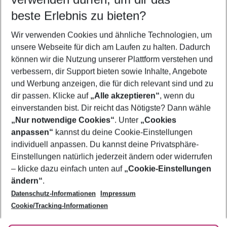
09.08.26
–
07.08.27
5-8 Nächte
beste Erlebnis zu bieten?
Wer wird verreisen
Wir verwenden Cookies und ähnliche Technologien, um
2 Erwachsene
Keine Kinder
unsere Webseite für dich am Laufen zu halten. Dadurch
können wir die Nutzung unserer Plattform verstehen und
Mehr Filter anzeigen
verbessern, dir Support bieten sowie Inhalte, Angebote
und Werbung anzeigen, die für dich relevant sind und zu
dir passen. Klicke auf
„Alle akzeptieren“
, wenn du
einverstanden bist. Dir reicht das Nötigste? Dann wähle
„Nur notwendige Cookies“
. Unter
„Cookies
anpassen“
kannst du deine Cookie-Einstellungen
Footer
Footer navigation
individuell anpassen. Du kannst deine Privatsphäre-
Über uns
Einstellungen natürlich jederzeit ändern oder widerrufen
AGB
– klicke dazu einfach unten auf
„Cookie-Einstellungen
Service & Hilfe
Bestpreisgarantie
ändern“
.
Datenschutz-Informationen
Impressum
Agenturbetreuung
Cookie-Einstellungen ändern
Folge uns
Barrierefreies Reisen
Cookie/Tracking-Informationen
Cookie-Richtlinie
Check-in
Datenschutz