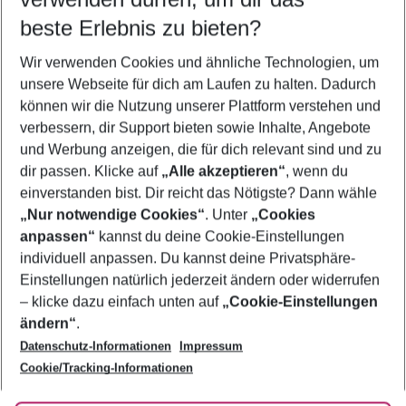
08.08.26
–
06.08.27
5-8 Nächte
beste Erlebnis zu bieten?
Wer wird verreisen
Wir verwenden Cookies und ähnliche Technologien, um
2 Erwachsene
Keine Kinder
unsere Webseite für dich am Laufen zu halten. Dadurch
können wir die Nutzung unserer Plattform verstehen und
Mehr Filter anzeigen
verbessern, dir Support bieten sowie Inhalte, Angebote
und Werbung anzeigen, die für dich relevant sind und zu
dir passen. Klicke auf
„Alle akzeptieren“
, wenn du
einverstanden bist. Dir reicht das Nötigste? Dann wähle
„Nur notwendige Cookies“
. Unter
„Cookies
anpassen“
kannst du deine Cookie-Einstellungen
Footer
Footer navigation
individuell anpassen. Du kannst deine Privatsphäre-
Über uns
Einstellungen natürlich jederzeit ändern oder widerrufen
AGB
– klicke dazu einfach unten auf
„Cookie-Einstellungen
Service & Hilfe
Bestpreisgarantie
ändern“
.
Datenschutz-Informationen
Impressum
Agenturbetreuung
Cookie-Einstellungen ändern
Folge uns
Barrierefreies Reisen
Cookie/Tracking-Informationen
Cookie-Richtlinie
Check-in
Datenschutz