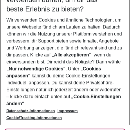
09.08.26
–
07.08.27
5-8 Nächte
beste Erlebnis zu bieten?
Wer wird verreisen
Wir verwenden Cookies und ähnliche Technologien, um
2 Erwachsene
Keine Kinder
unsere Webseite für dich am Laufen zu halten. Dadurch
können wir die Nutzung unserer Plattform verstehen und
Mehr Filter anzeigen
verbessern, dir Support bieten sowie Inhalte, Angebote
und Werbung anzeigen, die für dich relevant sind und zu
dir passen. Klicke auf
„Alle akzeptieren“
, wenn du
einverstanden bist. Dir reicht das Nötigste? Dann wähle
„Nur notwendige Cookies“
. Unter
„Cookies
anpassen“
kannst du deine Cookie-Einstellungen
Footer
Footer navigation
individuell anpassen. Du kannst deine Privatsphäre-
Über uns
Einstellungen natürlich jederzeit ändern oder widerrufen
AGB
– klicke dazu einfach unten auf
„Cookie-Einstellungen
Service & Hilfe
Bestpreisgarantie
ändern“
.
Datenschutz-Informationen
Impressum
Agenturbetreuung
Cookie-Einstellungen ändern
Folge uns
Barrierefreies Reisen
Cookie/Tracking-Informationen
Cookie-Richtlinie
Check-in
Datenschutz