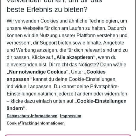
09.08.26
–
07.08.27
5-8 Nächte
beste Erlebnis zu bieten?
Wer wird verreisen
Wir verwenden Cookies und ähnliche Technologien, um
2 Erwachsene
Keine Kinder
unsere Webseite für dich am Laufen zu halten. Dadurch
können wir die Nutzung unserer Plattform verstehen und
Mehr Filter anzeigen
verbessern, dir Support bieten sowie Inhalte, Angebote
und Werbung anzeigen, die für dich relevant sind und zu
dir passen. Klicke auf
„Alle akzeptieren“
, wenn du
einverstanden bist. Dir reicht das Nötigste? Dann wähle
„Nur notwendige Cookies“
. Unter
„Cookies
anpassen“
kannst du deine Cookie-Einstellungen
Footer
Footer navigation
individuell anpassen. Du kannst deine Privatsphäre-
Über uns
Einstellungen natürlich jederzeit ändern oder widerrufen
AGB
– klicke dazu einfach unten auf
„Cookie-Einstellungen
Service & Hilfe
Bestpreisgarantie
ändern“
.
Datenschutz-Informationen
Impressum
Agenturbetreuung
Cookie-Einstellungen ändern
Folge uns
Barrierefreies Reisen
Cookie/Tracking-Informationen
Cookie-Richtlinie
Check-in
Datenschutz