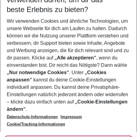
10.08.26
–
08.08.27
5-8 Nächte
beste Erlebnis zu bieten?
Wer wird verreisen
Wir verwenden Cookies und ähnliche Technologien, um
2 Erwachsene
Keine Kinder
unsere Webseite für dich am Laufen zu halten. Dadurch
können wir die Nutzung unserer Plattform verstehen und
Mehr Filter anzeigen
verbessern, dir Support bieten sowie Inhalte, Angebote
und Werbung anzeigen, die für dich relevant sind und zu
dir passen. Klicke auf
„Alle akzeptieren“
, wenn du
einverstanden bist. Dir reicht das Nötigste? Dann wähle
„Nur notwendige Cookies“
. Unter
„Cookies
anpassen“
kannst du deine Cookie-Einstellungen
Footer
Footer navigation
individuell anpassen. Du kannst deine Privatsphäre-
Über uns
Einstellungen natürlich jederzeit ändern oder widerrufen
AGB
– klicke dazu einfach unten auf
„Cookie-Einstellungen
Service & Hilfe
Bestpreisgarantie
ändern“
.
Datenschutz-Informationen
Impressum
Agenturbetreuung
Cookie-Einstellungen ändern
Folge uns
Barrierefreies Reisen
Cookie/Tracking-Informationen
Cookie-Richtlinie
Check-in
Datenschutz