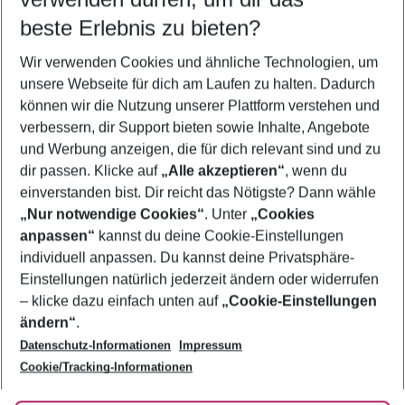
11.08.26
–
09.08.27
5-8 Nächte
beste Erlebnis zu bieten?
Wer wird verreisen
Wir verwenden Cookies und ähnliche Technologien, um
2 Erwachsene
Keine Kinder
unsere Webseite für dich am Laufen zu halten. Dadurch
können wir die Nutzung unserer Plattform verstehen und
Mehr Filter anzeigen
verbessern, dir Support bieten sowie Inhalte, Angebote
und Werbung anzeigen, die für dich relevant sind und zu
dir passen. Klicke auf
„Alle akzeptieren“
, wenn du
einverstanden bist. Dir reicht das Nötigste? Dann wähle
„Nur notwendige Cookies“
. Unter
„Cookies
anpassen“
kannst du deine Cookie-Einstellungen
Footer
Footer navigation
individuell anpassen. Du kannst deine Privatsphäre-
Über uns
Einstellungen natürlich jederzeit ändern oder widerrufen
AGB
– klicke dazu einfach unten auf
„Cookie-Einstellungen
Service & Hilfe
Bestpreisgarantie
ändern“
.
Datenschutz-Informationen
Impressum
Agenturbetreuung
Cookie-Einstellungen ändern
Folge uns
Barrierefreies Reisen
Cookie/Tracking-Informationen
Cookie-Richtlinie
Check-in
Datenschutz