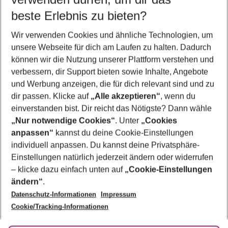
12.08.26
–
10.08.27
5-8 Nächte
beste Erlebnis zu bieten?
Wer wird verreisen
Wir verwenden Cookies und ähnliche Technologien, um
2 Erwachsene
Keine Kinder
unsere Webseite für dich am Laufen zu halten. Dadurch
können wir die Nutzung unserer Plattform verstehen und
Mehr Filter anzeigen
verbessern, dir Support bieten sowie Inhalte, Angebote
und Werbung anzeigen, die für dich relevant sind und zu
dir passen. Klicke auf
„Alle akzeptieren“
, wenn du
einverstanden bist. Dir reicht das Nötigste? Dann wähle
„Nur notwendige Cookies“
. Unter
„Cookies
anpassen“
kannst du deine Cookie-Einstellungen
Footer
Footer navigation
individuell anpassen. Du kannst deine Privatsphäre-
Über uns
Einstellungen natürlich jederzeit ändern oder widerrufen
AGB
– klicke dazu einfach unten auf
„Cookie-Einstellungen
Service & Hilfe
Bestpreisgarantie
ändern“
.
Datenschutz-Informationen
Impressum
Agenturbetreuung
Cookie-Einstellungen ändern
Folge uns
Barrierefreies Reisen
Cookie/Tracking-Informationen
Cookie-Richtlinie
Check-in
Datenschutz