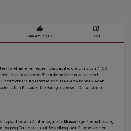
Bewertungen
Lage
s Hotel mit einer reichen Geschichte, die bis ins Jahr 1490
efindliche Hotel bietet 91 moderne Zimmer, die alle mit
m Haartrockner ausgestattet sind. Die Gäste können jeden
alienischen Restaurant La Famiglia speisen. Der berühmte
r Teppichboden Zentral regulierte Klimaanlage Zentralheizung
rnetzugang Extrabetten auf Bestellung: nein Raucherzimmer: