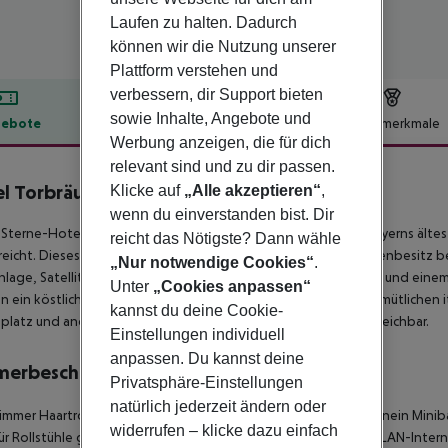
Laufen zu halten. Dadurch
können wir die Nutzung unserer
Plattform verstehen und
verbessern, dir Support bieten
sowie Inhalte, Angebote und
ebote
Hotelbeschreibung
Hotelmerkmale
Werbung anzeigen, die für dich
lbeschreibung
relevant sind und zu dir passen.
l Torbräu
Klicke auf
„Alle akzeptieren“
,
4
wenn du einverstanden bist. Dir
Sterne-Hotel Torbräu liegt im Herzen von München und ist Bayerns älteste
reicht das Nötigste? Dann wähle
reicht. Dieses charmante, seit über einem Jahrhundert in Familienbesitz b
„Nur notwendige Cookies“
.
nlage, Satelliten- und Pay-TV, einem Safe, einem eigenen Bad und eine
Unter
„Cookies anpassen“
 ein köstliches warmes Frühstücksbuffet genießen und im gemütlichen it
kannst du deine Cookie-
platz und andere Sehenswürdigkeiten sind bequem zu Fuß erreichbar.
Einstellungen individuell
anpassen. Du kannst deine
merbeschreibung
Privatsphäre-Einstellungen
natürlich jederzeit ändern oder
mmer Haartrockner Direktwahltelefon Radio Internetzugang: nein Miniba
widerrufen – klicke dazu einfach
ür Rollstühle geeignet: nein Barrierefreies Badezimmer: nein WLAN-Inte