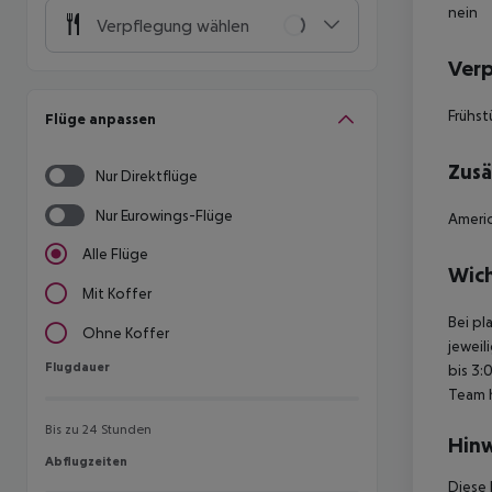
nein
Verpflegung wählen
Ver
Frühst
Flüge anpassen
Zusä
Nur Direktflüge
Nur Eurowings-Flüge
Americ
Alle Flüge
Wich
Mit Koffer
Bei pl
Ohne Koffer
jeweil
Flugdauer
Flugdauer
bis 3:
Team 
Bis zu 24 Stunden
Hinw
Abflugzeiten
Abflugzeiten
Diese 