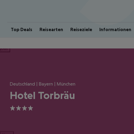
Top Deals
Reisearten
Reiseziele
Informationen
ious
Deutschland | Bayern | München
Hotel Torbräu
4