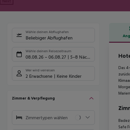
Next
Wähle deinen Abflughafen
Ang
Beliebiger Abflughafen
Hote
Wähle deinen Reisezeitraum
Hote
08.08.26
–
06.08.27
5-8 Nächte
Das 4-
Wer wird verreisen
zurück
2 Erwachsene
Keine Kinder
Klimaa
Morgen
Marien
Zimmer & Verpflegung
Zim
Zimmertypen wählen
Badezi
Safe F