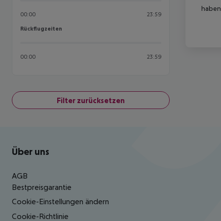
haben,
00:00
23:59
Rückflugzeiten
Rückflugzeiten
00:00
23:59
Filter zurücksetzen
Footer
Footer navigation
Über uns
AGB
Bestpreisgarantie
Cookie-Einstellungen ändern
Cookie-Richtlinie