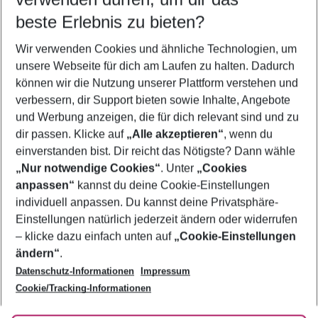
09.08.26
–
07.08.27
5-8 Nächte
beste Erlebnis zu bieten?
Wer wird verreisen
Wir verwenden Cookies und ähnliche Technologien, um
2 Erwachsene
Keine Kinder
unsere Webseite für dich am Laufen zu halten. Dadurch
können wir die Nutzung unserer Plattform verstehen und
Mehr Filter anzeigen
verbessern, dir Support bieten sowie Inhalte, Angebote
und Werbung anzeigen, die für dich relevant sind und zu
dir passen. Klicke auf
„Alle akzeptieren“
, wenn du
einverstanden bist. Dir reicht das Nötigste? Dann wähle
„Nur notwendige Cookies“
. Unter
„Cookies
anpassen“
kannst du deine Cookie-Einstellungen
Footer
Footer navigation
individuell anpassen. Du kannst deine Privatsphäre-
Über uns
Einstellungen natürlich jederzeit ändern oder widerrufen
AGB
– klicke dazu einfach unten auf
„Cookie-Einstellungen
Service & Hilfe
Bestpreisgarantie
ändern“
.
Datenschutz-Informationen
Impressum
Agenturbetreuung
Cookie-Einstellungen ändern
Folge uns
Barrierefreies Reisen
Cookie/Tracking-Informationen
Cookie-Richtlinie
Check-in
Datenschutz