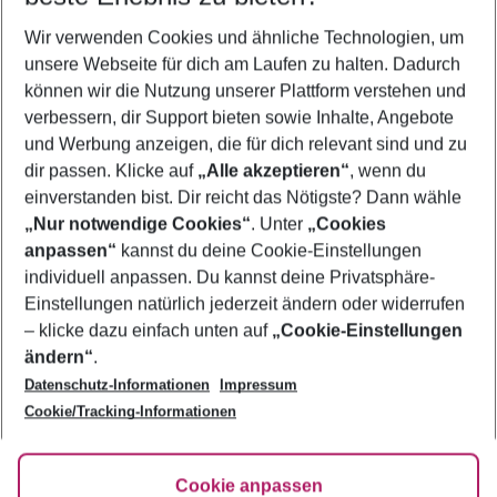
Wer wird verreisen
Wir verwenden Cookies und ähnliche Technologien, um
2 Erwachsene
Keine Kinder
unsere Webseite für dich am Laufen zu halten. Dadurch
können wir die Nutzung unserer Plattform verstehen und
Mehr Filter anzeigen
verbessern, dir Support bieten sowie Inhalte, Angebote
und Werbung anzeigen, die für dich relevant sind und zu
dir passen. Klicke auf
„Alle akzeptieren“
, wenn du
einverstanden bist. Dir reicht das Nötigste? Dann wähle
„Nur notwendige Cookies“
. Unter
„Cookies
anpassen“
kannst du deine Cookie-Einstellungen
Footer
Footer navigation
individuell anpassen. Du kannst deine Privatsphäre-
Über uns
Einstellungen natürlich jederzeit ändern oder widerrufen
AGB
– klicke dazu einfach unten auf
„Cookie-Einstellungen
Service & Hilfe
Bestpreisgarantie
ändern“
.
Datenschutz-Informationen
Impressum
Agenturbetreuung
Cookie-Einstellungen ändern
Folge uns
Barrierefreies Reisen
Cookie/Tracking-Informationen
Cookie-Richtlinie
Check-in
Datenschutz
FAQ
Fakten
Cookie anpassen
HanseMerkur Reiseversicherung
Flexibel buchen