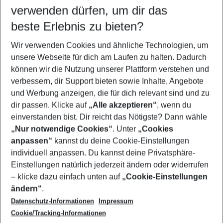
verwenden dürfen, um dir das
Wähle deinen Reisezeitraum
11.08.26
–
09.08.27
5-8 Nächte
beste Erlebnis zu bieten?
Wer wird verreisen
Wir verwenden Cookies und ähnliche Technologien, um
2 Erwachsene
Keine Kinder
unsere Webseite für dich am Laufen zu halten. Dadurch
können wir die Nutzung unserer Plattform verstehen und
Mehr Filter anzeigen
verbessern, dir Support bieten sowie Inhalte, Angebote
und Werbung anzeigen, die für dich relevant sind und zu
dir passen. Klicke auf
„Alle akzeptieren“
, wenn du
einverstanden bist. Dir reicht das Nötigste? Dann wähle
„Nur notwendige Cookies“
. Unter
„Cookies
anpassen“
kannst du deine Cookie-Einstellungen
Footer
Footer navigation
individuell anpassen. Du kannst deine Privatsphäre-
Über uns
Einstellungen natürlich jederzeit ändern oder widerrufen
AGB
– klicke dazu einfach unten auf
„Cookie-Einstellungen
Service & Hilfe
Bestpreisgarantie
ändern“
.
Datenschutz-Informationen
Impressum
Agenturbetreuung
Cookie-Einstellungen ändern
Folge uns
Barrierefreies Reisen
Cookie/Tracking-Informationen
Cookie-Richtlinie