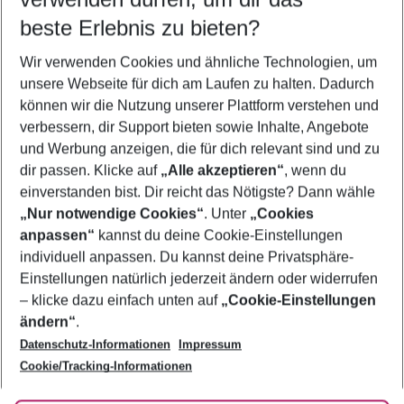
09.08.26
–
07.08.27
5-8 Nächte
beste Erlebnis zu bieten?
Wer wird verreisen
Wir verwenden Cookies und ähnliche Technologien, um
2 Erwachsene
Keine Kinder
unsere Webseite für dich am Laufen zu halten. Dadurch
können wir die Nutzung unserer Plattform verstehen und
Mehr Filter anzeigen
verbessern, dir Support bieten sowie Inhalte, Angebote
und Werbung anzeigen, die für dich relevant sind und zu
dir passen. Klicke auf
„Alle akzeptieren“
, wenn du
einverstanden bist. Dir reicht das Nötigste? Dann wähle
„Nur notwendige Cookies“
. Unter
„Cookies
anpassen“
kannst du deine Cookie-Einstellungen
Footer
Footer navigation
individuell anpassen. Du kannst deine Privatsphäre-
Über uns
Einstellungen natürlich jederzeit ändern oder widerrufen
AGB
– klicke dazu einfach unten auf
„Cookie-Einstellungen
Service & Hilfe
Bestpreisgarantie
ändern“
.
Datenschutz-Informationen
Impressum
Agenturbetreuung
Cookie-Einstellungen ändern
Folge uns
Barrierefreies Reisen
Cookie/Tracking-Informationen
Cookie-Richtlinie
Check-in
Datenschutz