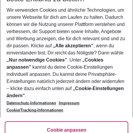
Wer wird verreisen
Wir verwenden Cookies und ähnliche Technologien, um
2 Erwachsene
Keine Kinder
unsere Webseite für dich am Laufen zu halten. Dadurch
können wir die Nutzung unserer Plattform verstehen und
Mehr Filter anzeigen
verbessern, dir Support bieten sowie Inhalte, Angebote
und Werbung anzeigen, die für dich relevant sind und zu
dir passen. Klicke auf
„Alle akzeptieren“
, wenn du
einverstanden bist. Dir reicht das Nötigste? Dann wähle
„Nur notwendige Cookies“
. Unter
„Cookies
anpassen“
kannst du deine Cookie-Einstellungen
Footer
Footer navigation
individuell anpassen. Du kannst deine Privatsphäre-
Über uns
Einstellungen natürlich jederzeit ändern oder widerrufen
AGB
– klicke dazu einfach unten auf
„Cookie-Einstellungen
Service & Hilfe
Bestpreisgarantie
ändern“
.
Datenschutz-Informationen
Impressum
Agenturbetreuung
Cookie-Einstellungen ändern
Folge uns
Barrierefreies Reisen
Cookie/Tracking-Informationen
Cookie-Richtlinie
Check-in
Datenschutz
FAQ
Fakten
Cookie anpassen
HanseMerkur Reiseversicherung
Flexibel buchen