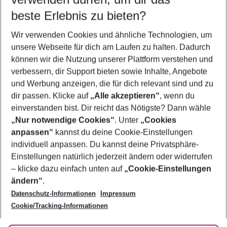
08.08.26
–
06.08.27
5-8 Nächte
beste Erlebnis zu bieten?
Wer wird verreisen
Wir verwenden Cookies und ähnliche Technologien, um
2 Erwachsene
Keine Kinder
unsere Webseite für dich am Laufen zu halten. Dadurch
können wir die Nutzung unserer Plattform verstehen und
Mehr Filter anzeigen
verbessern, dir Support bieten sowie Inhalte, Angebote
und Werbung anzeigen, die für dich relevant sind und zu
dir passen. Klicke auf
„Alle akzeptieren“
, wenn du
einverstanden bist. Dir reicht das Nötigste? Dann wähle
„Nur notwendige Cookies“
. Unter
„Cookies
anpassen“
kannst du deine Cookie-Einstellungen
Footer
Footer navigation
individuell anpassen. Du kannst deine Privatsphäre-
Über uns
Einstellungen natürlich jederzeit ändern oder widerrufen
AGB
– klicke dazu einfach unten auf
„Cookie-Einstellungen
Service & Hilfe
Bestpreisgarantie
ändern“
.
Datenschutz-Informationen
Impressum
Agenturbetreuung
Cookie-Einstellungen ändern
Folge uns
Barrierefreies Reisen
Cookie/Tracking-Informationen
Cookie-Richtlinie
Check-in
Datenschutz