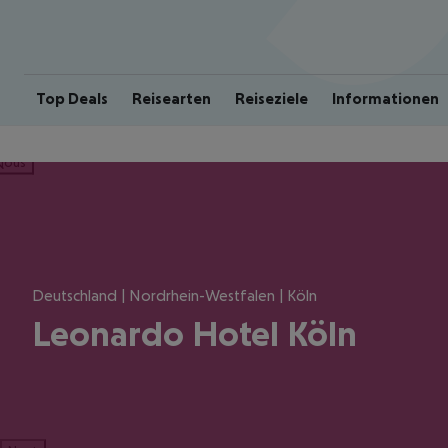
Top Deals
Reisearten
Reiseziele
Informationen
ious
Deutschland | Nordrhein-Westfalen | Köln
Leonardo Hotel Köln