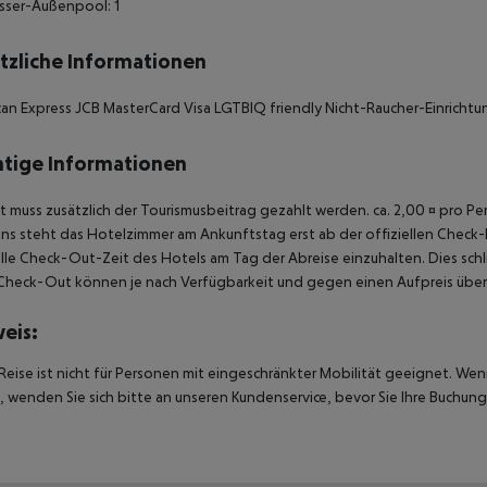
sser-Außenpool: 1
tzliche Informationen
an Express JCB MasterCard Visa LGTBIQ friendly Nicht-Raucher-Einrichtu
tige Informationen
t muss zusätzlich der Tourismusbeitrag gezahlt werden. ca. 2,00 ¤ pro P
s steht das Hotelzimmer am Ankunftstag erst ab der offiziellen Check-In
elle Check-Out-Zeit des Hotels am Tag der Abreise einzuhalten. Dies schl
heck-Out können je nach Verfügbarkeit und gegen einen Aufpreis über
eis:
Reise ist nicht für Personen mit eingeschränkter Mobilität geeignet. We
 wenden Sie sich bitte an unseren Kundenservice, bevor Sie Ihre Buchung