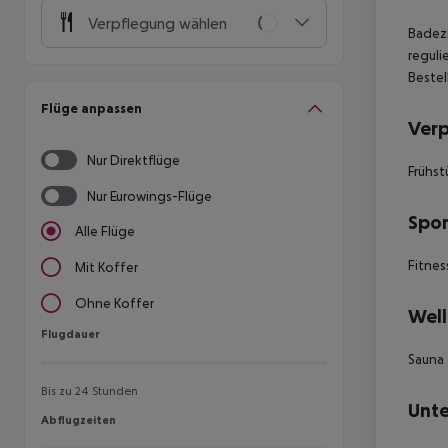
Verpflegung wählen
Badezi
reguli
Bestel
Flüge anpassen
Ver
Nur Direktflüge
Frühst
Nur Eurowings-Flüge
Spor
Alle Flüge
Fitnes
Mit Koffer
Ohne Koffer
Well
Flugdauer
Flugdauer
Sauna
Bis zu 24 Stunden
Unte
Abflugzeiten
Abflugzeiten