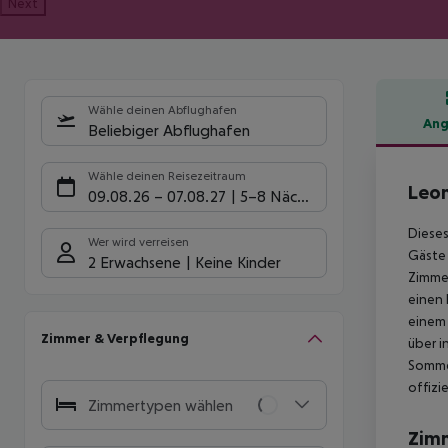
Next
Wähle deinen Abflughafen
Ang
Beliebiger Abflughafen
Hote
Wähle deinen Reisezeitraum
Leon
09.08.26
–
07.08.27
5-8 Nächte
Dieses
Wer wird verreisen
Gäste 
2 Erwachsene
Keine Kinder
Zimmer
einen
einem 
Zimmer & Verpflegung
über i
Somme
offizi
Zimmertypen wählen
Zim