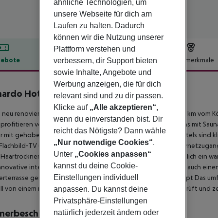
ähnliche Technologien, um
unsere Webseite für dich am
Laufen zu halten. Dadurch
können wir die Nutzung unserer
Plattform verstehen und
ebote
Hotelbeschreibung
Hotelmerkmale
verbessern, dir Support bieten
sowie Inhalte, Angebote und
lbeschreibung
Werbung anzeigen, die für dich
ardo Hotel Köln
0
relevant sind und zu dir passen.
Klicke auf
„Alle akzeptieren“
,
 neu renovierte Hotel mit 24-Stunden-Rezeption liegt nur 1, 5 km vom K
wenn du einverstanden bist. Dir
profitieren von der kostenlosen Nutzung des Wellnessbereichs mit Saun
reicht das Nötigste? Dann wähle
 mit gehobener Ausstattung. Die geräumigen Zimmer des Hotels sind kli
„Nur notwendige Cookies“
.
 Flachbild-TV und ein modernes Badezimmer sowie WLAN-Internetzugang
Unter
„Cookies anpassen“
Haartrockner ausgestattet. Das stilvolle Restaurant bietet täglich ein w
kannst du deine Cookie-
nnovative internationale Küche serviert, und die Gäste können auch einen
Einstellungen individuell
rterrasse genießen. Geprüftes & zertifiziertes Hygienekonzept Das u
ell von einem renommierten internationalen Unternehmen geprüft und zer
anpassen. Du kannst deine
Privatsphäre-Einstellungen
merbeschreibung
natürlich jederzeit ändern oder