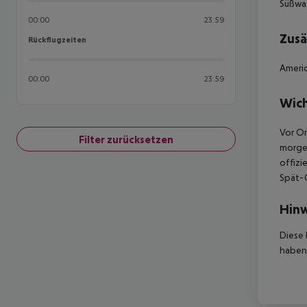
Süßwa
00:00
23:59
Zusä
Rückflugzeiten
Rückflugzeiten
Americ
00:00
23:59
Wich
Vor Or
Filter zurücksetzen
morgen
offizi
Spät-C
Hinw
Diese 
haben,