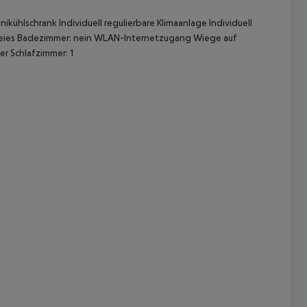
ühlschrank Individuell regulierbare Klimaanlage Individuell
efreies Badezimmer: nein WLAN-Internetzugang Wiege auf
er Schlafzimmer: 1
 akzeptieren