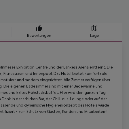
Bewertungen
Lage
ölnmesse Exhibition Centre und der Lanxess Arena entfernt. Die
a, Fitnessraum und Innenpool. Das Hotel bietet komfortable
matisiert und modern eingerichtet. Alle Zimmer verfügen über
. Die eigenen Badezimmer sind mit einer Badewanne und
armes und kaltes Frühstücksbuffet. Hier wird den ganzen Tag
 Drink in der schicken Bar, der Chill-out-Lounge oder auf der
mfassende und dynamische Hygienekonzept des Hotels wurde
tifiziert - zum Schutz von Gästen, Kunden und Mitarbeitern!