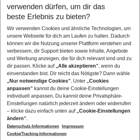
verwenden dürfen, um dir das
Wähle deinen Reisezeitraum
08.08.26
–
06.08.27
5-8 Nächte
beste Erlebnis zu bieten?
Wer wird verreisen
Wir verwenden Cookies und ähnliche Technologien, um
2 Erwachsene
Keine Kinder
unsere Webseite für dich am Laufen zu halten. Dadurch
können wir die Nutzung unserer Plattform verstehen und
Mehr Filter anzeigen
verbessern, dir Support bieten sowie Inhalte, Angebote
und Werbung anzeigen, die für dich relevant sind und zu
dir passen. Klicke auf
„Alle akzeptieren“
, wenn du
einverstanden bist. Dir reicht das Nötigste? Dann wähle
„Nur notwendige Cookies“
. Unter
„Cookies
anpassen“
kannst du deine Cookie-Einstellungen
Footer
Footer navigation
individuell anpassen. Du kannst deine Privatsphäre-
Über uns
Einstellungen natürlich jederzeit ändern oder widerrufen
AGB
– klicke dazu einfach unten auf
„Cookie-Einstellungen
Service & Hilfe
Bestpreisgarantie
ändern“
.
Datenschutz-Informationen
Impressum
Agenturbetreuung
Cookie-Einstellungen ändern
Folge uns
Barrierefreies Reisen
Cookie/Tracking-Informationen
Cookie-Richtlinie