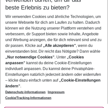
11.08.26
–
09.08.27
5-8 Nächte
beste Erlebnis zu bieten?
Wer wird verreisen
Wir verwenden Cookies und ähnliche Technologien, um
2 Erwachsene
Keine Kinder
unsere Webseite für dich am Laufen zu halten. Dadurch
können wir die Nutzung unserer Plattform verstehen und
Mehr Filter anzeigen
verbessern, dir Support bieten sowie Inhalte, Angebote
und Werbung anzeigen, die für dich relevant sind und zu
dir passen. Klicke auf
„Alle akzeptieren“
, wenn du
einverstanden bist. Dir reicht das Nötigste? Dann wähle
„Nur notwendige Cookies“
. Unter
„Cookies
anpassen“
kannst du deine Cookie-Einstellungen
Footer
Footer navigation
individuell anpassen. Du kannst deine Privatsphäre-
Über uns
Einstellungen natürlich jederzeit ändern oder widerrufen
AGB
– klicke dazu einfach unten auf
„Cookie-Einstellungen
Service & Hilfe
Bestpreisgarantie
ändern“
.
Datenschutz-Informationen
Impressum
Agenturbetreuung
Cookie-Einstellungen ändern
Folge uns
Barrierefreies Reisen
Cookie/Tracking-Informationen
Cookie-Richtlinie
Check-in
Datenschutz