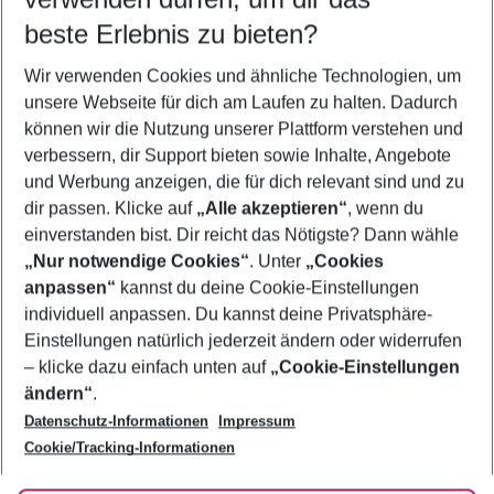
09.08.26
–
07.08.27
5-8 Nächte
beste Erlebnis zu bieten?
Wer wird verreisen
Wir verwenden Cookies und ähnliche Technologien, um
2 Erwachsene
Keine Kinder
unsere Webseite für dich am Laufen zu halten. Dadurch
können wir die Nutzung unserer Plattform verstehen und
Mehr Filter anzeigen
verbessern, dir Support bieten sowie Inhalte, Angebote
und Werbung anzeigen, die für dich relevant sind und zu
dir passen. Klicke auf
„Alle akzeptieren“
, wenn du
einverstanden bist. Dir reicht das Nötigste? Dann wähle
„Nur notwendige Cookies“
. Unter
„Cookies
anpassen“
kannst du deine Cookie-Einstellungen
Footer
Footer navigation
individuell anpassen. Du kannst deine Privatsphäre-
Über uns
Einstellungen natürlich jederzeit ändern oder widerrufen
AGB
– klicke dazu einfach unten auf
„Cookie-Einstellungen
Service & Hilfe
Bestpreisgarantie
ändern“
.
Datenschutz-Informationen
Impressum
Agenturbetreuung
Cookie-Einstellungen ändern
Folge uns
Barrierefreies Reisen
Cookie/Tracking-Informationen
Cookie-Richtlinie
Check-in
Datenschutz