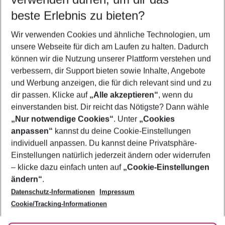
10.08.26
–
08.08.27
5-8 Nächte
beste Erlebnis zu bieten?
Wer wird verreisen
Wir verwenden Cookies und ähnliche Technologien, um
2 Erwachsene
Keine Kinder
unsere Webseite für dich am Laufen zu halten. Dadurch
können wir die Nutzung unserer Plattform verstehen und
Mehr Filter anzeigen
verbessern, dir Support bieten sowie Inhalte, Angebote
und Werbung anzeigen, die für dich relevant sind und zu
dir passen. Klicke auf
„Alle akzeptieren“
, wenn du
einverstanden bist. Dir reicht das Nötigste? Dann wähle
„Nur notwendige Cookies“
. Unter
„Cookies
anpassen“
kannst du deine Cookie-Einstellungen
Footer
Footer navigation
individuell anpassen. Du kannst deine Privatsphäre-
Über uns
Einstellungen natürlich jederzeit ändern oder widerrufen
AGB
– klicke dazu einfach unten auf
„Cookie-Einstellungen
Service & Hilfe
Bestpreisgarantie
ändern“
.
Datenschutz-Informationen
Impressum
Agenturbetreuung
Cookie-Einstellungen ändern
Folge uns
Barrierefreies Reisen
Cookie/Tracking-Informationen
Cookie-Richtlinie
Check-in
Datenschutz