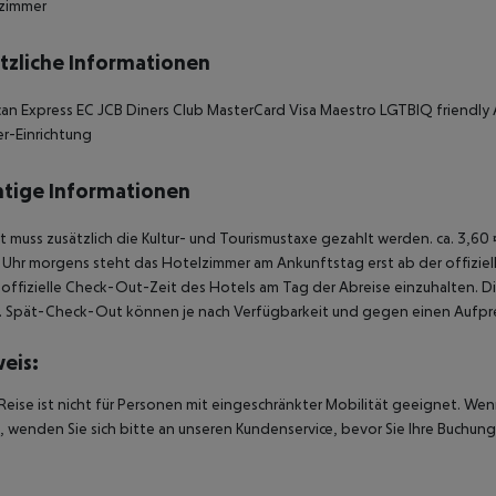
ezimmer
tzliche Informationen
an Express
EC
JCB
Diners Club
MasterCard
Visa
Maestro
LGTBIQ friendly
r-Einrichtung
tige Informationen
t muss zusätzlich die Kultur- und Tourismustaxe gezahlt werden. ca. 3,6
Uhr morgens steht das Hotelzimmer am Ankunftstag erst ab der offiziel
e offizielle Check-Out-Zeit des Hotels am Tag der Abreise einzuhalten. D
. Spät-Check-Out können je nach Verfügbarkeit und gegen einen Aufpre
eis:
Reise ist nicht für Personen mit eingeschränkter Mobilität geeignet. We
 wenden Sie sich bitte an unseren Kundenservice, bevor Sie Ihre Buchung