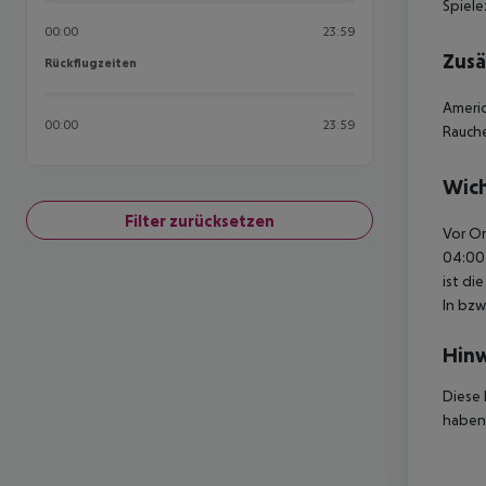
Spiel
00:00
23:59
Zusä
Rückflugzeiten
Rückflugzeiten
Americ
00:00
23:59
Rauche
Wich
Filter zurücksetzen
Vor Or
04:00 
ist di
In bzw
Hinw
Diese 
haben,