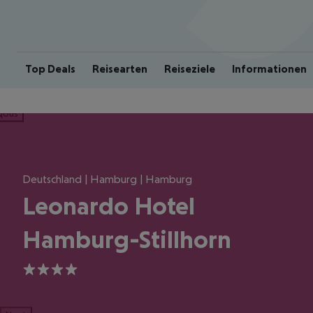
Top Deals
Reisearten
Reiseziele
Informationen
ious
Deutschland | Hamburg | Hamburg
Leonardo Hotel
Hamburg-Stillhorn
4