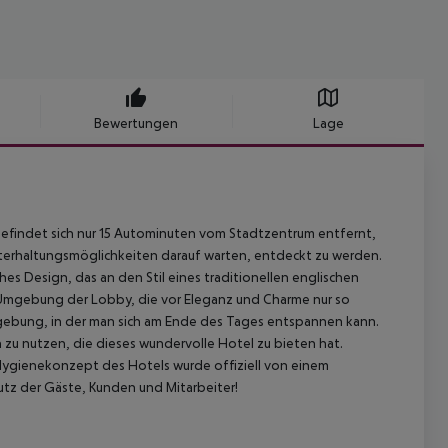
Bewertungen
Lage
efindet sich nur 15 Autominuten vom Stadtzentrum entfernt,
nterhaltungsmöglichkeiten darauf warten, entdeckt zu werden.
s Design, das an den Stil eines traditionellen englischen
Umgebung der Lobby, die vor Eleganz und Charme nur so
mgebung, in der man sich am Ende des Tages entspannen kann.
 zu nutzen, die dieses wundervolle Hotel zu bieten hat.
ygienekonzept des Hotels wurde offiziell von einem
utz der Gäste, Kunden und Mitarbeiter!