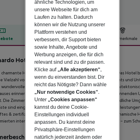
ähnliche Technologien, um
unsere Webseite für dich am
Laufen zu halten. Dadurch
können wir die Nutzung unserer
Plattform verstehen und
ebote
Hotelbeschreibung
Hotelmerkmale
verbessern, dir Support bieten
sowie Inhalte, Angebote und
lbeschreibung
Werbung anzeigen, die für dich
ardo Hotel Hamburg-Stillhorn
relevant sind und zu dir passen.
4
Klicke auf
„Alle akzeptieren“
,
 charmante Hotel genießt eine großartige Lage in Hamburg. Das Hotel b
wenn du einverstanden bist. Dir
e Vielzahl von Attraktionen, Einkaufsmöglichkeiten, Restaurants und U
reicht das Nötigste? Dann wähle
 wundervolle Hotel besticht durch sein atemberaubendes architektonische
„Nur notwendige Cookies“
.
uses erinnert. Das Hotel empfängt seine Gäste in der entspannenden 
Unter
„Cookies anpassen“
t. Die Zimmer sind wunderschön gestaltet und bieten eine friedliche U
kannst du deine Cookie-
ste sind eingeladen, die zahlreichen Einrichtungen und Dienstleistungen
tes & zertifiziertes Hygienekonzept Das umfassende und dynamische H
Einstellungen individuell
ierten internationalen Unternehmen geprüft und zertifiziert – zum Sch
anpassen. Du kannst deine
Privatsphäre-Einstellungen
merbeschreibung
natürlich jederzeit ändern oder