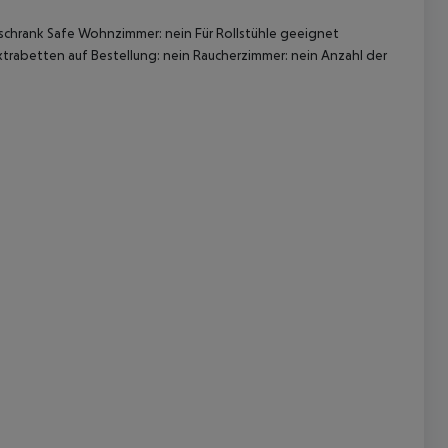
schrank
Safe
Wohnzimmer: nein
Für Rollstühle geeignet
trabetten auf Bestellung: nein
Raucherzimmer: nein
Anzahl der
 akzeptieren