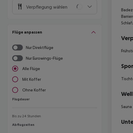
Verpflegung wählen
Badez
Barrie
Schlaf
Flüge anpassen
Ver
Nur Direktflüge
Frühst
Nur Eurowings-Flüge
Spor
Alle Flüge
Tischt
Mit Koffer
Ohne Koffer
Well
Flugdauer
Flugdauer
Sauna
Bis zu 24 Stunden
Unte
Abflugzeiten
Abflugzeiten