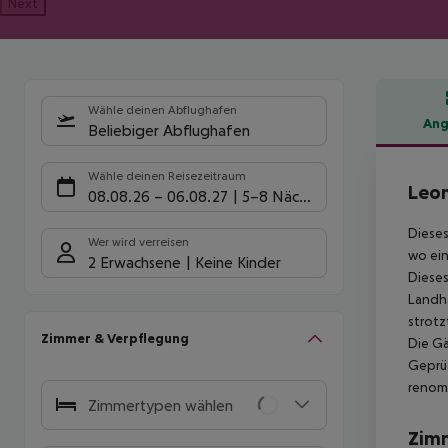
Next
Wähle deinen Abflughafen
Ang
Beliebiger Abflughafen
Hote
Wähle deinen Reisezeitraum
Leon
08.08.26
–
06.08.27
5-8 Nächte
Dieses
Wer wird verreisen
wo ein
2 Erwachsene
Keine Kinder
Dieses
Landha
strotz
Zimmer & Verpflegung
Die Gä
Geprüf
renomm
Zimmertypen wählen
Zim