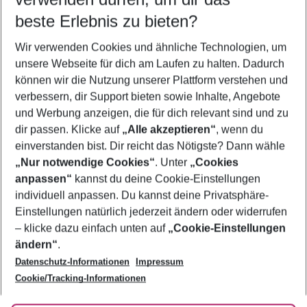
11.08.26
–
09.08.27
5-8 Nächte
beste Erlebnis zu bieten?
Wer wird verreisen
Wir verwenden Cookies und ähnliche Technologien, um
2 Erwachsene
Keine Kinder
unsere Webseite für dich am Laufen zu halten. Dadurch
können wir die Nutzung unserer Plattform verstehen und
Mehr Filter anzeigen
verbessern, dir Support bieten sowie Inhalte, Angebote
und Werbung anzeigen, die für dich relevant sind und zu
dir passen. Klicke auf
„Alle akzeptieren“
, wenn du
einverstanden bist. Dir reicht das Nötigste? Dann wähle
„Nur notwendige Cookies“
. Unter
„Cookies
anpassen“
kannst du deine Cookie-Einstellungen
Footer
Footer navigation
individuell anpassen. Du kannst deine Privatsphäre-
Über uns
Einstellungen natürlich jederzeit ändern oder widerrufen
AGB
– klicke dazu einfach unten auf
„Cookie-Einstellungen
Service & Hilfe
Bestpreisgarantie
ändern“
.
Datenschutz-Informationen
Impressum
Agenturbetreuung
Cookie-Einstellungen ändern
Folge uns
Barrierefreies Reisen
Cookie/Tracking-Informationen
Cookie-Richtlinie
Check-in
Datenschutz