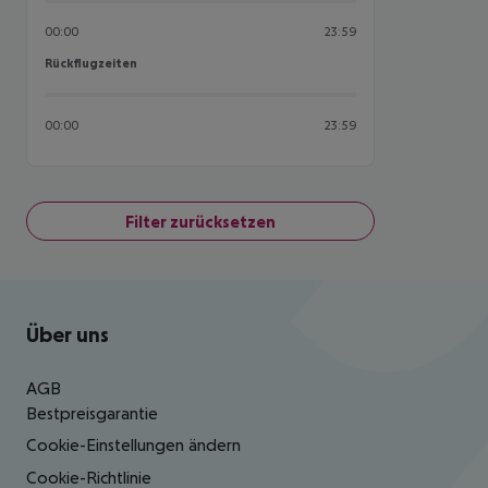
00:00
23:59
Rückflugzeiten
Rückflugzeiten
00:00
23:59
Filter zurücksetzen
Footer
Footer navigation
Über uns
AGB
Bestpreisgarantie
Cookie-Einstellungen ändern
Cookie-Richtlinie