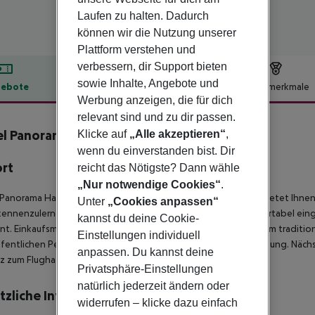
Laufen zu halten. Dadurch
können wir die Nutzung unserer
Plattform verstehen und
verbessern, dir Support bieten
sowie Inhalte, Angebote und
ebote
Hotelbeschreibung
Hotelmerkmale
Werbung anzeigen, die für dich
lbeschreibung
relevant sind und zu dir passen.
l Panorama Hamburg-Billstedt
Klicke auf
„Alle akzeptieren“
,
4
wenn du einverstanden bist. Dir
ort
reicht das Nötigste? Dann wähle
„Nur notwendige Cookies“
.
Panorama Hamburg Bilstedt, das Cityhotel der Mittelklasse, bietet Ihn
Unter
„Cookies anpassen“
kennenzulernen. Die speziell für Städtereisende ideale, komfortabel ei
kannst du deine Cookie-
nt. Einkaufsmöglichkeiten sind schon nach ca. 150 m von diesem traditio
Einstellungen individuell
fentlichen Personen-Nahverkehrs finden Sie in ca. 11 m Entfernung. Näch
anpassen. Du kannst deine
z zum Flughafen Hamburg beträgt ca. 13,9 km.
Privatsphäre-Einstellungen
natürlich jederzeit ändern oder
tzliche Informationen
widerrufen – klicke dazu einfach