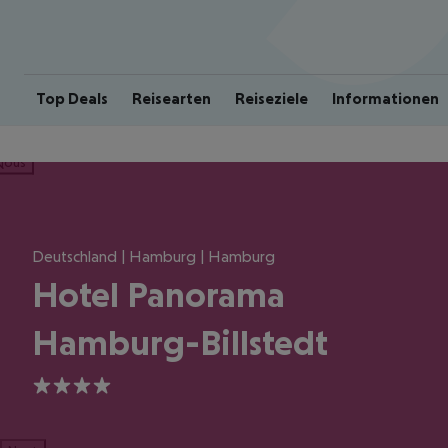
Top Deals
Reisearten
Reiseziele
Informationen
ious
Deutschland | Hamburg | Hamburg
Hotel Panorama
Hamburg-Billstedt
4