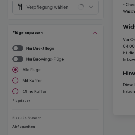
- Chec
Verpflegung wählen
Wäsch
Wich
Flüge anpassen
Vor Or
04:00 
Nur Direktflüge
ist di
Nur Eurowings-Flüge
In bzw
Alle Flüge
Hinw
Mit Koffer
Diese 
haben,
Ohne Koffer
Flugdauer
Flugdauer
Bis zu 24 Stunden
Abflugzeiten
Abflugzeiten