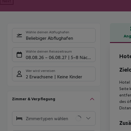
Next
Wähle deinen Abflughafen
Ang
Beliebiger Abflughafen
Hote
Wähle deinen Reisezeitraum
Hote
08.08.26
–
06.08.27
5-8 Nächte
Ziel
Wer wird verreisen
2 Erwachsene
Keine Kinder
Hotel 
Seite 
entfer
Zimmer & Verpflegung
des öf
Distan
Zimmertypen wählen
Zusä