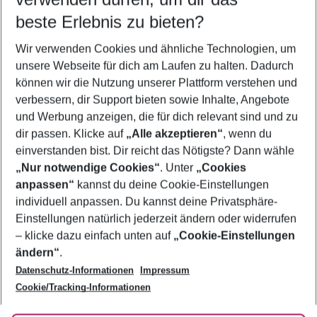
08.08.26
–
06.08.27
5-8 Nächte
beste Erlebnis zu bieten?
Wer wird verreisen
Wir verwenden Cookies und ähnliche Technologien, um
2 Erwachsene
Keine Kinder
unsere Webseite für dich am Laufen zu halten. Dadurch
können wir die Nutzung unserer Plattform verstehen und
Mehr Filter anzeigen
verbessern, dir Support bieten sowie Inhalte, Angebote
und Werbung anzeigen, die für dich relevant sind und zu
dir passen. Klicke auf
„Alle akzeptieren“
, wenn du
einverstanden bist. Dir reicht das Nötigste? Dann wähle
„Nur notwendige Cookies“
. Unter
„Cookies
anpassen“
kannst du deine Cookie-Einstellungen
Footer
Footer navigation
individuell anpassen. Du kannst deine Privatsphäre-
Über uns
Einstellungen natürlich jederzeit ändern oder widerrufen
AGB
– klicke dazu einfach unten auf
„Cookie-Einstellungen
Service & Hilfe
Bestpreisgarantie
ändern“
.
Datenschutz-Informationen
Impressum
Agenturbetreuung
Cookie-Einstellungen ändern
Folge uns
Barrierefreies Reisen
Cookie/Tracking-Informationen
Cookie-Richtlinie
Check-in
Datenschutz