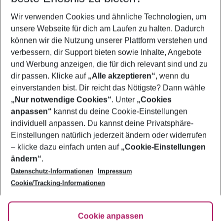
Wer wird verreisen
Wir verwenden Cookies und ähnliche Technologien, um
2 Erwachsene
Keine Kinder
unsere Webseite für dich am Laufen zu halten. Dadurch
können wir die Nutzung unserer Plattform verstehen und
Mehr Filter anzeigen
verbessern, dir Support bieten sowie Inhalte, Angebote
und Werbung anzeigen, die für dich relevant sind und zu
dir passen. Klicke auf
„Alle akzeptieren“
, wenn du
einverstanden bist. Dir reicht das Nötigste? Dann wähle
„Nur notwendige Cookies“
. Unter
„Cookies
anpassen“
kannst du deine Cookie-Einstellungen
Footer
Footer navigation
individuell anpassen. Du kannst deine Privatsphäre-
Über uns
Einstellungen natürlich jederzeit ändern oder widerrufen
AGB
– klicke dazu einfach unten auf
„Cookie-Einstellungen
Service & Hilfe
Bestpreisgarantie
ändern“
.
Datenschutz-Informationen
Impressum
Agenturbetreuung
Cookie-Einstellungen ändern
Folge uns
Barrierefreies Reisen
Cookie/Tracking-Informationen
Cookie-Richtlinie
Check-in
Datenschutz
FAQ
Fakten
Cookie anpassen
HanseMerkur Reiseversicherung
Flexibel buchen