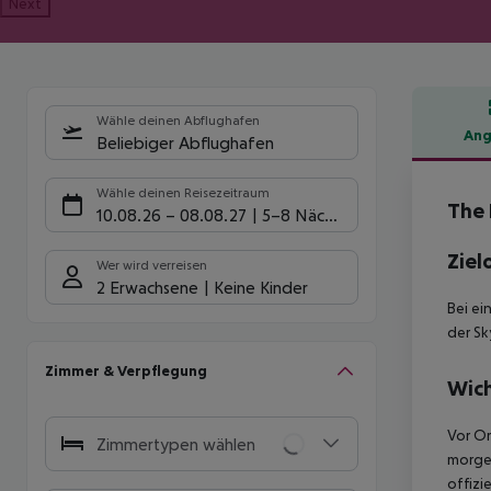
Next
Wähle deinen Abflughafen
Ang
Beliebiger Abflughafen
Hote
Wähle deinen Reisezeitraum
The 
10.08.26
–
08.08.27
5-8 Nächte
Ziel
Wer wird verreisen
2 Erwachsene
Keine Kinder
Bei ei
der Sk
Zimmer & Verpflegung
Wich
Vor Or
Zimmertypen wählen
morgen
offizi