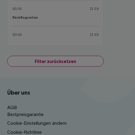
00:00
23:59
Rückflugzeiten
Rückflugzeiten
00:00
23:59
Filter zurücksetzen
Footer
Footer navigation
Über uns
AGB
Bestpreisgarantie
Cookie-Einstellungen ändern
Cookie-Richtlinie