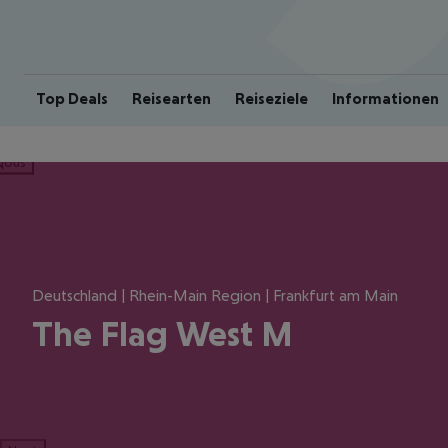
Top Deals
Reisearten
Reiseziele
Informationen
ious
Deutschland | Rhein-Main Region | Frankfurt am Main
The Flag West M