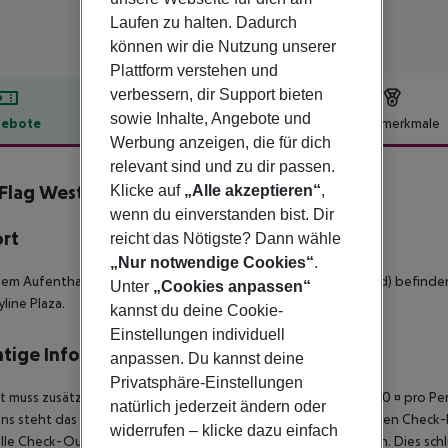
Laufen zu halten. Dadurch
können wir die Nutzung unserer
Plattform verstehen und
verbessern, dir Support bieten
sowie Inhalte, Angebote und
ebote
Hotelbeschreibung
Hotelmerkmale
Werbung anzeigen, die für dich
lbeschreibung
relevant sind und zu dir passen.
Flag West M
Klicke auf
„Alle akzeptieren“
,
wenn du einverstanden bist. Dir
ort
reicht das Nötigste? Dann wähle
„Nur notwendige Cookies“
.
nem Aufenthalt im THE FLAG West M in Frankfurt (Westend-Süd) befinden
Unter
„Cookies anpassen“
yline Plaza.
kannst du deine Cookie-
Einstellungen individuell
tige Informationen
anpassen. Du kannst deine
Privatsphäre-Einstellungen
t muss zusätzlich der Tourismusbeitrag gezahlt werden. ca. 2,00 ¤ pro P
natürlich jederzeit ändern oder
s steht das Hotelzimmer am Ankunftstag erst ab der offiziellen Check-In
widerrufen – klicke dazu einfach
elle Check-Out-Zeit des Hotels am Tag der Abreise einzuhalten. Dies schl