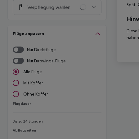
Spät-C
Verpflegung wählen
Hinw
Diese 
Flüge anpassen
haben,
Nur Direktflüge
Nur Eurowings-Flüge
Alle Flüge
Mit Koffer
Ohne Koffer
Flugdauer
Flugdauer
Bis zu 24 Stunden
Abflugzeiten
Abflugzeiten