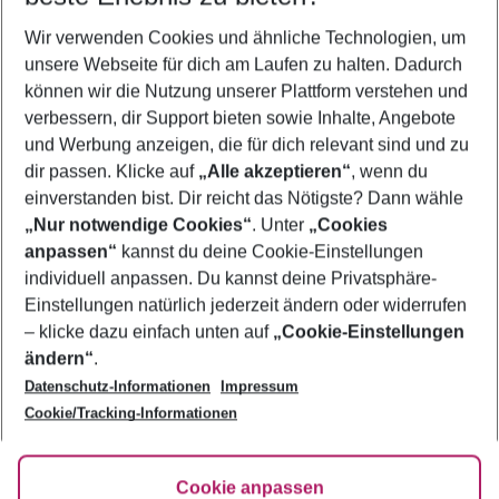
Wer wird verreisen
Wir verwenden Cookies und ähnliche Technologien, um
2 Erwachsene
Keine Kinder
unsere Webseite für dich am Laufen zu halten. Dadurch
können wir die Nutzung unserer Plattform verstehen und
Mehr Filter anzeigen
verbessern, dir Support bieten sowie Inhalte, Angebote
und Werbung anzeigen, die für dich relevant sind und zu
dir passen. Klicke auf
„Alle akzeptieren“
, wenn du
einverstanden bist. Dir reicht das Nötigste? Dann wähle
„Nur notwendige Cookies“
. Unter
„Cookies
anpassen“
kannst du deine Cookie-Einstellungen
Footer
Footer navigation
individuell anpassen. Du kannst deine Privatsphäre-
Über uns
Einstellungen natürlich jederzeit ändern oder widerrufen
AGB
– klicke dazu einfach unten auf
„Cookie-Einstellungen
Service & Hilfe
Bestpreisgarantie
ändern“
.
Datenschutz-Informationen
Impressum
Agenturbetreuung
Cookie-Einstellungen ändern
Folge uns
Barrierefreies Reisen
Cookie/Tracking-Informationen
Cookie-Richtlinie
Check-in
Datenschutz
FAQ
Fakten
Cookie anpassen
HanseMerkur Reiseversicherung
Flexibel buchen