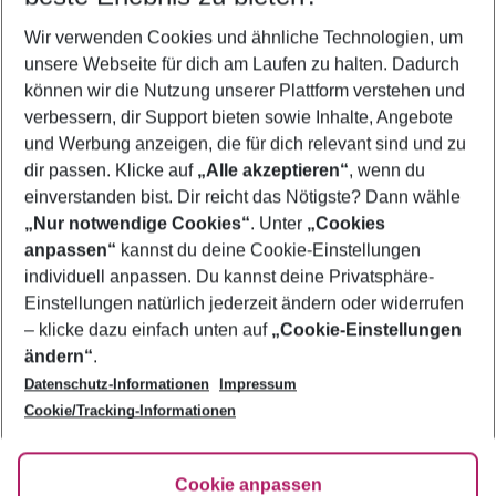
Wer wird verreisen
Wir verwenden Cookies und ähnliche Technologien, um
2 Erwachsene
Keine Kinder
unsere Webseite für dich am Laufen zu halten. Dadurch
können wir die Nutzung unserer Plattform verstehen und
Mehr Filter anzeigen
verbessern, dir Support bieten sowie Inhalte, Angebote
und Werbung anzeigen, die für dich relevant sind und zu
dir passen. Klicke auf
„Alle akzeptieren“
, wenn du
einverstanden bist. Dir reicht das Nötigste? Dann wähle
„Nur notwendige Cookies“
. Unter
„Cookies
anpassen“
kannst du deine Cookie-Einstellungen
Footer
Footer navigation
individuell anpassen. Du kannst deine Privatsphäre-
Über uns
Einstellungen natürlich jederzeit ändern oder widerrufen
AGB
– klicke dazu einfach unten auf
„Cookie-Einstellungen
Service & Hilfe
Bestpreisgarantie
ändern“
.
Datenschutz-Informationen
Impressum
Agenturbetreuung
Cookie-Einstellungen ändern
Folge uns
Barrierefreies Reisen
Cookie/Tracking-Informationen
Cookie-Richtlinie
Check-in
Datenschutz
FAQ
Fakten
Cookie anpassen
HanseMerkur Reiseversicherung
Flexibel buchen