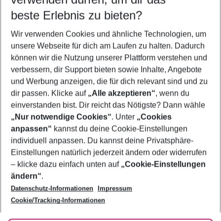
09.08.26
–
07.08.27
5-8 Nächte
beste Erlebnis zu bieten?
Wer wird verreisen
Wir verwenden Cookies und ähnliche Technologien, um
2 Erwachsene
Keine Kinder
unsere Webseite für dich am Laufen zu halten. Dadurch
können wir die Nutzung unserer Plattform verstehen und
Mehr Filter anzeigen
verbessern, dir Support bieten sowie Inhalte, Angebote
und Werbung anzeigen, die für dich relevant sind und zu
dir passen. Klicke auf
„Alle akzeptieren“
, wenn du
einverstanden bist. Dir reicht das Nötigste? Dann wähle
„Nur notwendige Cookies“
. Unter
„Cookies
anpassen“
kannst du deine Cookie-Einstellungen
Footer
Footer navigation
individuell anpassen. Du kannst deine Privatsphäre-
Über uns
Einstellungen natürlich jederzeit ändern oder widerrufen
AGB
– klicke dazu einfach unten auf
„Cookie-Einstellungen
Service & Hilfe
Bestpreisgarantie
ändern“
.
Datenschutz-Informationen
Impressum
Agenturbetreuung
Cookie-Einstellungen ändern
Folge uns
Barrierefreies Reisen
Cookie/Tracking-Informationen
Cookie-Richtlinie
Check-in
Datenschutz