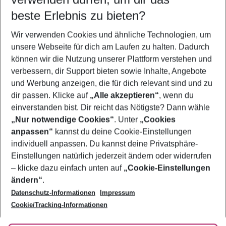
11.08.26
–
09.08.27
5-8 Nächte
beste Erlebnis zu bieten?
Wer wird verreisen
Wir verwenden Cookies und ähnliche Technologien, um
2 Erwachsene
Keine Kinder
unsere Webseite für dich am Laufen zu halten. Dadurch
können wir die Nutzung unserer Plattform verstehen und
Mehr Filter anzeigen
verbessern, dir Support bieten sowie Inhalte, Angebote
und Werbung anzeigen, die für dich relevant sind und zu
dir passen. Klicke auf
„Alle akzeptieren“
, wenn du
einverstanden bist. Dir reicht das Nötigste? Dann wähle
„Nur notwendige Cookies“
. Unter
„Cookies
anpassen“
kannst du deine Cookie-Einstellungen
Footer
Footer navigation
individuell anpassen. Du kannst deine Privatsphäre-
Über uns
Einstellungen natürlich jederzeit ändern oder widerrufen
AGB
– klicke dazu einfach unten auf
„Cookie-Einstellungen
Service & Hilfe
Bestpreisgarantie
ändern“
.
Datenschutz-Informationen
Impressum
Agenturbetreuung
Cookie-Einstellungen ändern
Folge uns
Barrierefreies Reisen
Cookie/Tracking-Informationen
Cookie-Richtlinie
Check-in
Datenschutz