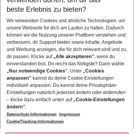
10.08.26
–
08.08.27
5-8 Nächte
beste Erlebnis zu bieten?
Wer wird verreisen
Wir verwenden Cookies und ähnliche Technologien, um
2 Erwachsene
Keine Kinder
unsere Webseite für dich am Laufen zu halten. Dadurch
können wir die Nutzung unserer Plattform verstehen und
Mehr Filter anzeigen
verbessern, dir Support bieten sowie Inhalte, Angebote
und Werbung anzeigen, die für dich relevant sind und zu
dir passen. Klicke auf
„Alle akzeptieren“
, wenn du
einverstanden bist. Dir reicht das Nötigste? Dann wähle
„Nur notwendige Cookies“
. Unter
„Cookies
anpassen“
kannst du deine Cookie-Einstellungen
Footer
Footer navigation
individuell anpassen. Du kannst deine Privatsphäre-
Über uns
Einstellungen natürlich jederzeit ändern oder widerrufen
AGB
– klicke dazu einfach unten auf
„Cookie-Einstellungen
Service & Hilfe
Bestpreisgarantie
ändern“
.
Datenschutz-Informationen
Impressum
Agenturbetreuung
Cookie-Einstellungen ändern
Folge uns
Barrierefreies Reisen
Cookie/Tracking-Informationen
Cookie-Richtlinie
Check-in
Datenschutz