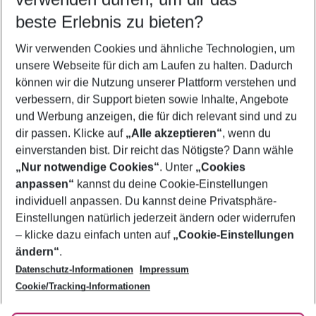
09.08.26
–
07.08.27
5-8 Nächte
beste Erlebnis zu bieten?
Wer wird verreisen
Wir verwenden Cookies und ähnliche Technologien, um
2 Erwachsene
Keine Kinder
unsere Webseite für dich am Laufen zu halten. Dadurch
können wir die Nutzung unserer Plattform verstehen und
Mehr Filter anzeigen
verbessern, dir Support bieten sowie Inhalte, Angebote
und Werbung anzeigen, die für dich relevant sind und zu
dir passen. Klicke auf
„Alle akzeptieren“
, wenn du
einverstanden bist. Dir reicht das Nötigste? Dann wähle
„Nur notwendige Cookies“
. Unter
„Cookies
anpassen“
kannst du deine Cookie-Einstellungen
Footer
Footer navigation
individuell anpassen. Du kannst deine Privatsphäre-
Über uns
Einstellungen natürlich jederzeit ändern oder widerrufen
AGB
– klicke dazu einfach unten auf
„Cookie-Einstellungen
Service & Hilfe
Bestpreisgarantie
ändern“
.
Datenschutz-Informationen
Impressum
Agenturbetreuung
Cookie-Einstellungen ändern
Folge uns
Barrierefreies Reisen
Cookie/Tracking-Informationen
Cookie-Richtlinie
Check-in
Datenschutz