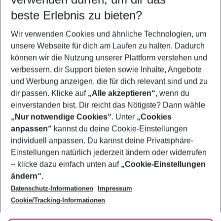
11.08.26
–
09.08.27
5-8 Nächte
beste Erlebnis zu bieten?
Wer wird verreisen
Wir verwenden Cookies und ähnliche Technologien, um
2 Erwachsene
Keine Kinder
unsere Webseite für dich am Laufen zu halten. Dadurch
können wir die Nutzung unserer Plattform verstehen und
Mehr Filter anzeigen
verbessern, dir Support bieten sowie Inhalte, Angebote
und Werbung anzeigen, die für dich relevant sind und zu
dir passen. Klicke auf
„Alle akzeptieren“
, wenn du
einverstanden bist. Dir reicht das Nötigste? Dann wähle
„Nur notwendige Cookies“
. Unter
„Cookies
anpassen“
kannst du deine Cookie-Einstellungen
Footer
Footer navigation
individuell anpassen. Du kannst deine Privatsphäre-
Über uns
Einstellungen natürlich jederzeit ändern oder widerrufen
AGB
– klicke dazu einfach unten auf
„Cookie-Einstellungen
Service & Hilfe
Bestpreisgarantie
ändern“
.
Datenschutz-Informationen
Impressum
Agenturbetreuung
Cookie-Einstellungen ändern
Folge uns
Barrierefreies Reisen
Cookie/Tracking-Informationen
Cookie-Richtlinie
Check-in
Datenschutz