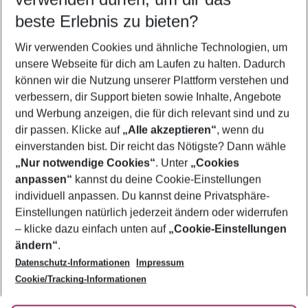
10.08.26
–
08.08.27
5-8 Nächte
beste Erlebnis zu bieten?
Wer wird verreisen
Wir verwenden Cookies und ähnliche Technologien, um
2 Erwachsene
Keine Kinder
unsere Webseite für dich am Laufen zu halten. Dadurch
können wir die Nutzung unserer Plattform verstehen und
Mehr Filter anzeigen
verbessern, dir Support bieten sowie Inhalte, Angebote
und Werbung anzeigen, die für dich relevant sind und zu
dir passen. Klicke auf
„Alle akzeptieren“
, wenn du
einverstanden bist. Dir reicht das Nötigste? Dann wähle
„Nur notwendige Cookies“
. Unter
„Cookies
anpassen“
kannst du deine Cookie-Einstellungen
Footer
Footer navigation
individuell anpassen. Du kannst deine Privatsphäre-
Über uns
Einstellungen natürlich jederzeit ändern oder widerrufen
AGB
– klicke dazu einfach unten auf
„Cookie-Einstellungen
Service & Hilfe
Bestpreisgarantie
ändern“
.
Datenschutz-Informationen
Impressum
Agenturbetreuung
Cookie-Einstellungen ändern
Folge uns
Barrierefreies Reisen
Cookie/Tracking-Informationen
Cookie-Richtlinie
Check-in
Datenschutz