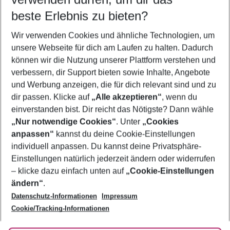
10.08.26
–
08.08.27
5-8 Nächte
beste Erlebnis zu bieten?
Wer wird verreisen
Wir verwenden Cookies und ähnliche Technologien, um
2 Erwachsene
Keine Kinder
unsere Webseite für dich am Laufen zu halten. Dadurch
können wir die Nutzung unserer Plattform verstehen und
Mehr Filter anzeigen
verbessern, dir Support bieten sowie Inhalte, Angebote
und Werbung anzeigen, die für dich relevant sind und zu
dir passen. Klicke auf
„Alle akzeptieren“
, wenn du
einverstanden bist. Dir reicht das Nötigste? Dann wähle
„Nur notwendige Cookies“
. Unter
„Cookies
anpassen“
kannst du deine Cookie-Einstellungen
Footer
Footer navigation
individuell anpassen. Du kannst deine Privatsphäre-
Über uns
Einstellungen natürlich jederzeit ändern oder widerrufen
AGB
– klicke dazu einfach unten auf
„Cookie-Einstellungen
Service & Hilfe
Bestpreisgarantie
ändern“
.
Datenschutz-Informationen
Impressum
Agenturbetreuung
Cookie-Einstellungen ändern
Folge uns
Barrierefreies Reisen
Cookie/Tracking-Informationen
Cookie-Richtlinie
Check-in
Datenschutz