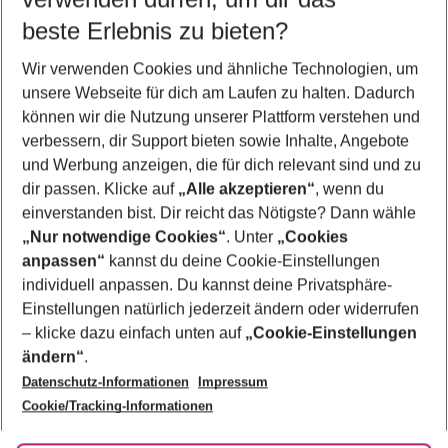
12.08.26
–
10.08.27
5-8 Nächte
beste Erlebnis zu bieten?
Wer wird verreisen
Wir verwenden Cookies und ähnliche Technologien, um
2 Erwachsene
Keine Kinder
unsere Webseite für dich am Laufen zu halten. Dadurch
können wir die Nutzung unserer Plattform verstehen und
Mehr Filter anzeigen
verbessern, dir Support bieten sowie Inhalte, Angebote
und Werbung anzeigen, die für dich relevant sind und zu
dir passen. Klicke auf
„Alle akzeptieren“
, wenn du
einverstanden bist. Dir reicht das Nötigste? Dann wähle
„Nur notwendige Cookies“
. Unter
„Cookies
anpassen“
kannst du deine Cookie-Einstellungen
Footer
Footer navigation
individuell anpassen. Du kannst deine Privatsphäre-
Über uns
Einstellungen natürlich jederzeit ändern oder widerrufen
AGB
– klicke dazu einfach unten auf
„Cookie-Einstellungen
Service & Hilfe
Bestpreisgarantie
ändern“
.
Datenschutz-Informationen
Impressum
Agenturbetreuung
Cookie-Einstellungen ändern
Folge uns
Barrierefreies Reisen
Cookie/Tracking-Informationen
Cookie-Richtlinie
Check-in
Datenschutz