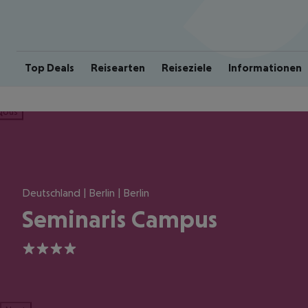
Top Deals
Reisearten
Reiseziele
Informationen
ious
Deutschland | Berlin | Berlin
Seminaris Campus
4