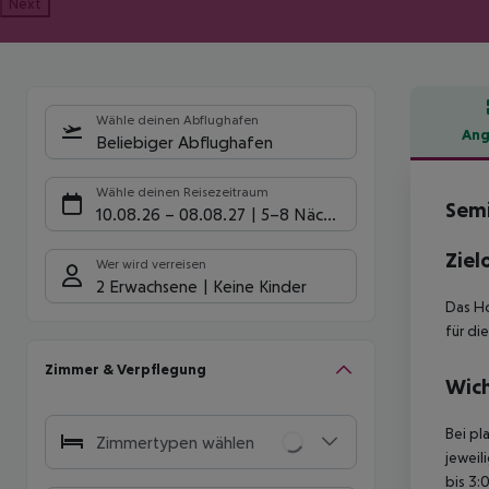
Next
Wähle deinen Abflughafen
Ang
Beliebiger Abflughafen
Hote
Wähle deinen Reisezeitraum
Semi
10.08.26
–
08.08.27
5-8 Nächte
Ziel
Wer wird verreisen
2 Erwachsene
Keine Kinder
Das Ho
für di
Zimmer & Verpflegung
Wich
Bei pl
Zimmertypen wählen
jeweil
bis 3: