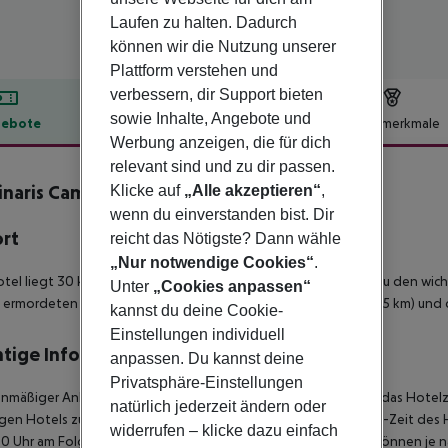
Laufen zu halten. Dadurch
können wir die Nutzung unserer
Plattform verstehen und
verbessern, dir Support bieten
sowie Inhalte, Angebote und
ebote
Hotelbeschreibung
Hotelmerkmale
Werbung anzeigen, die für dich
lbeschreibung
relevant sind und zu dir passen.
naris Campus
Klicke auf
„Alle akzeptieren“
,
4
wenn du einverstanden bist. Dir
ort
reicht das Nötigste? Dann wähle
„Nur notwendige Cookies“
.
tel liegt 30 km vom Flughafen Berlin Brandenburg entfernt. Zu den wic
Unter
„Cookies anpassen“
e ermordeten Juden Europas (11 km), das Brandenburger Tor (11,5 km) und
kannst du deine Cookie-
Einstellungen individuell
tige Informationen
anpassen. Du kannst deine
Privatsphäre-Einstellungen
anmäßiger Ankunft im Zielgebiet ab 04:00 Uhr morgens steht das Hotelz
natürlich jederzeit ändern oder
igen Hotels zur Verfügung. Ebenso ist die offizielle Check-Out-Zeit des 
widerrufen – klicke dazu einfach
00 Uhr am Folgetag ein. Früh-Check-In bzw. Spät-Check-Out können je n