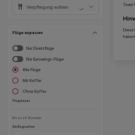
Team 
Verpflegung wählen
Hinw
Diese 
Flüge anpassen
haben,
Nur Direktflüge
Nur Eurowings-Flüge
Alle Flüge
Mit Koffer
Ohne Koffer
Flugdauer
Flugdauer
Bis zu 24 Stunden
Abflugzeiten
Abflugzeiten