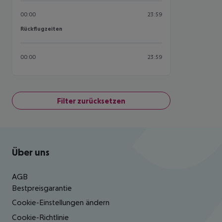
00:00
23:59
Rückflugzeiten
Rückflugzeiten
00:00
23:59
Filter zurücksetzen
Footer
Footer navigation
Über uns
AGB
Bestpreisgarantie
Cookie-Einstellungen ändern
Cookie-Richtlinie