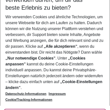
11.08.26
–
09.08.27
5-8 Nächte
beste Erlebnis zu bieten?
Wer wird verreisen
Wir verwenden Cookies und ähnliche Technologien, um
2 Erwachsene
Keine Kinder
unsere Webseite für dich am Laufen zu halten. Dadurch
können wir die Nutzung unserer Plattform verstehen und
Mehr Filter anzeigen
verbessern, dir Support bieten sowie Inhalte, Angebote
und Werbung anzeigen, die für dich relevant sind und zu
dir passen. Klicke auf
„Alle akzeptieren“
, wenn du
einverstanden bist. Dir reicht das Nötigste? Dann wähle
„Nur notwendige Cookies“
. Unter
„Cookies
anpassen“
kannst du deine Cookie-Einstellungen
Footer
Footer navigation
individuell anpassen. Du kannst deine Privatsphäre-
Über uns
Einstellungen natürlich jederzeit ändern oder widerrufen
AGB
– klicke dazu einfach unten auf
„Cookie-Einstellungen
Service & Hilfe
Bestpreisgarantie
ändern“
.
Datenschutz-Informationen
Impressum
Agenturbetreuung
Cookie-Einstellungen ändern
Folge uns
Barrierefreies Reisen
Cookie/Tracking-Informationen
Cookie-Richtlinie
Check-in
Datenschutz