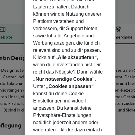
Laufen zu halten. Dadurch
können wir die Nutzung unserer
Plattform verstehen und
verbessern, dir Support bieten
sowie Inhalte, Angebote und
ebote
Hotelbeschreibung
Hotelmerkmale
Werbung anzeigen, die für dich
lbeschreibung
relevant sind und zu dir passen.
tin Design Hotel
Klicke auf
„Alle akzeptieren“
,
3
wenn du einverstanden bist. Dir
 Designhotel befindet sich in einer ruhigen und dennoch sehr zentral
reicht das Nötigste? Dann wähle
-Center und der Gedächtniskirche im Westteil von Berlin entfernt. Das 
„Nur notwendige Cookies“
.
dorfplatz und Wittenbergplatz sind in 6 Gehminuten erreichbar und bi
Unter
„Cookies anpassen“
inrichtungen des Hotels gehören Gästezimmer, eine 24-Stunden-Rezept
kannst du deine Cookie-
en Hotel, ein Garten und eine Bar, in der die Gäste ein köstliches Get
Einstellungen individuell
nd Flachbild-TVs. Die Zimmer mit gehobener Ausstattung bieten zudem 
anpassen. Du kannst deine
-19) sind in dieser Unterkunft derzeit zusätzliche Gesundheits- und S
Privatsphäre-Einstellungen
natürlich jederzeit ändern oder
pflegung
widerrufen – klicke dazu einfach