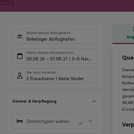
Next
Wähle deinen Abflughafen
Ang
Beliebiger Abflughafen
Hote
Wähle deinen Reisezeitraum
Quen
09.08.26
–
07.08.27
5-8 Nächte
Dieses
Wer wird verreisen
Europa
2 Erwachsene
Keine Kinder
Nollen
den E
gesamt
Zimmer & Verpflegung
WLAN u
(Covid
Zimmertypen wählen
Ver