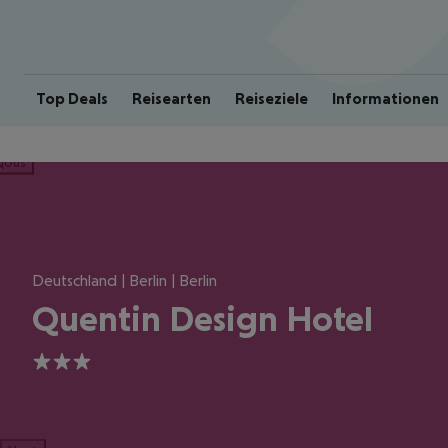
Top Deals
Reisearten
Reiseziele
Informationen
ious
Deutschland | Berlin | Berlin
Quentin Design Hotel
3