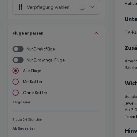
Frühst
Verpflegung wählen
Unte
TV-R
Flüge anpassen
Zusä
Nur Direktflüge
Nur Eurowings-Flüge
Americ
Rauche
Alle Flüge
Mit Koffer
Wich
Ohne Koffer
Bei pl
Flugdauer
Flugdauer
jeweil
bis 3:
Team 
Bis zu 24 Stunden
Abflugzeiten
Abflugzeiten
Hinw