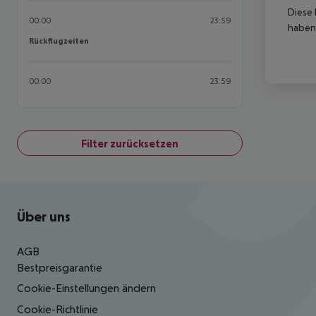
Diese 
00:00
23:59
haben,
Rückflugzeiten
Rückflugzeiten
00:00
23:59
Filter zurücksetzen
Footer
Footer navigation
Über uns
AGB
Bestpreisgarantie
Cookie-Einstellungen ändern
Cookie-Richtlinie