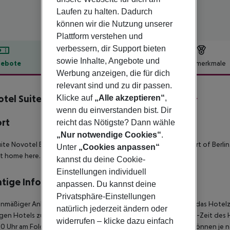
Laufen zu halten. Dadurch
können wir die Nutzung unserer
Plattform verstehen und
verbessern, dir Support bieten
sowie Inhalte, Angebote und
ebote
Hotelbeschreibung
Hotelmerkmale
Werbung anzeigen, die für dich
lbeschreibung
relevant sind und zu dir passen.
tel Suites Berlin City Potsdamer Platz
Klicke auf
„Alle akzeptieren“
,
3
wenn du einverstanden bist. Dir
ort
reicht das Nötigste? Dann wähle
„Nur notwendige Cookies“
.
ite Novotel Berlin Potsdamer Platz hotel is located at the heart of Berlin. 
Unter
„Cookies anpassen“
at home here.
kannst du deine Cookie-
Einstellungen individuell
tige Informationen
anpassen. Du kannst deine
Privatsphäre-Einstellungen
anmäßiger Ankunft im Zielgebiet ab 04:00 Uhr morgens steht das Hotelz
natürlich jederzeit ändern oder
igen Hotels zur Verfügung. Ebenso ist die offizielle Check-Out-Zeit des 
widerrufen – klicke dazu einfach
00 Uhr am Folgetag ein. Früh-Check-In bzw. Spät-Check-Out können je n