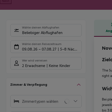
Next
Wähle deinen Abflughafen
Ang
Beliebiger Abflughafen
Hote
Wähle deinen Reisezeitraum
Novo
09.08.26
–
07.08.27
5-8 Nächte
Ziel
Wer wird verreisen
2 Erwachsene
Keine Kinder
The Su
right 
Zimmer & Verpflegung
Wich
Bei pl
Zimmertypen wählen
jeweil
bis 3: