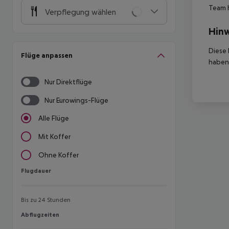
Team 
Verpflegung wählen
Hinw
Diese 
Flüge anpassen
haben,
Nur Direktflüge
Nur Eurowings-Flüge
Alle Flüge
Mit Koffer
Ohne Koffer
Flugdauer
Flugdauer
Bis zu 24 Stunden
Abflugzeiten
Abflugzeiten