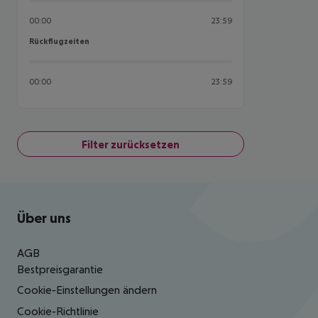
00:00
23:59
Rückflugzeiten
Rückflugzeiten
00:00
23:59
Filter zurücksetzen
Footer
Footer navigation
Über uns
AGB
Bestpreisgarantie
Cookie-Einstellungen ändern
Cookie-Richtlinie