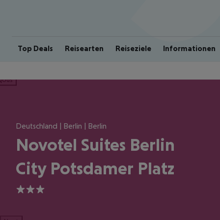
Top Deals
Reisearten
Reiseziele
Informationen
ious
Deutschland | Berlin | Berlin
Novotel Suites Berlin
City Potsdamer Platz
3