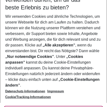
09.08.26
–
07.08.27
5-8 Nächte
beste Erlebnis zu bieten?
Wer wird verreisen
Wir verwenden Cookies und ähnliche Technologien, um
2 Erwachsene
Keine Kinder
unsere Webseite für dich am Laufen zu halten. Dadurch
können wir die Nutzung unserer Plattform verstehen und
Mehr Filter anzeigen
verbessern, dir Support bieten sowie Inhalte, Angebote
und Werbung anzeigen, die für dich relevant sind und zu
dir passen. Klicke auf
„Alle akzeptieren“
, wenn du
einverstanden bist. Dir reicht das Nötigste? Dann wähle
„Nur notwendige Cookies“
. Unter
„Cookies
anpassen“
kannst du deine Cookie-Einstellungen
Footer
Footer navigation
individuell anpassen. Du kannst deine Privatsphäre-
Über uns
Einstellungen natürlich jederzeit ändern oder widerrufen
AGB
– klicke dazu einfach unten auf
„Cookie-Einstellungen
Service & Hilfe
Bestpreisgarantie
ändern“
.
Datenschutz-Informationen
Impressum
Agenturbetreuung
Cookie-Einstellungen ändern
Folge uns
Barrierefreies Reisen
Cookie/Tracking-Informationen
Cookie-Richtlinie
Check-in
Datenschutz