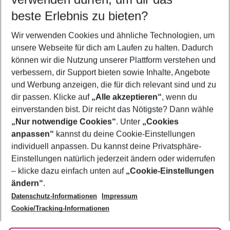
09.08.26
–
07.08.27
5-8 Nächte
beste Erlebnis zu bieten?
Wer wird verreisen
Wir verwenden Cookies und ähnliche Technologien, um
2 Erwachsene
Keine Kinder
unsere Webseite für dich am Laufen zu halten. Dadurch
können wir die Nutzung unserer Plattform verstehen und
Mehr Filter anzeigen
verbessern, dir Support bieten sowie Inhalte, Angebote
und Werbung anzeigen, die für dich relevant sind und zu
dir passen. Klicke auf
„Alle akzeptieren“
, wenn du
einverstanden bist. Dir reicht das Nötigste? Dann wähle
„Nur notwendige Cookies“
. Unter
„Cookies
anpassen“
kannst du deine Cookie-Einstellungen
Footer
Footer navigation
individuell anpassen. Du kannst deine Privatsphäre-
Über uns
Einstellungen natürlich jederzeit ändern oder widerrufen
AGB
– klicke dazu einfach unten auf
„Cookie-Einstellungen
Service & Hilfe
Bestpreisgarantie
ändern“
.
Datenschutz-Informationen
Impressum
Agenturbetreuung
Cookie-Einstellungen ändern
Folge uns
Barrierefreies Reisen
Cookie/Tracking-Informationen
Cookie-Richtlinie
Check-in
Datenschutz