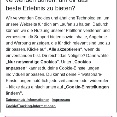
11.08.26
–
09.08.27
5-8 Nächte
beste Erlebnis zu bieten?
Wer wird verreisen
Wir verwenden Cookies und ähnliche Technologien, um
2 Erwachsene
Keine Kinder
unsere Webseite für dich am Laufen zu halten. Dadurch
können wir die Nutzung unserer Plattform verstehen und
Mehr Filter anzeigen
verbessern, dir Support bieten sowie Inhalte, Angebote
und Werbung anzeigen, die für dich relevant sind und zu
dir passen. Klicke auf
„Alle akzeptieren“
, wenn du
einverstanden bist. Dir reicht das Nötigste? Dann wähle
„Nur notwendige Cookies“
. Unter
„Cookies
anpassen“
kannst du deine Cookie-Einstellungen
Footer
Footer navigation
individuell anpassen. Du kannst deine Privatsphäre-
Über uns
Einstellungen natürlich jederzeit ändern oder widerrufen
AGB
– klicke dazu einfach unten auf
„Cookie-Einstellungen
Service & Hilfe
Bestpreisgarantie
ändern“
.
Datenschutz-Informationen
Impressum
Agenturbetreuung
Cookie-Einstellungen ändern
Folge uns
Barrierefreies Reisen
Cookie/Tracking-Informationen
Cookie-Richtlinie
Check-in
Datenschutz