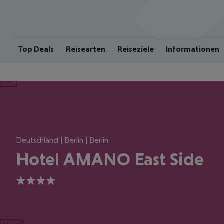
Top Deals
Reisearten
Reiseziele
Informationen
ious
Deutschland | Berlin | Berlin
Hotel AMANO East Side
4