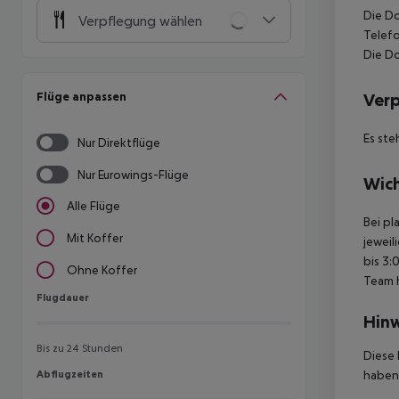
Die Do
Verpflegung wählen
Telefo
Die D
Flüge anpassen
Ver
Es ste
Nur Direktflüge
Nur Eurowings-Flüge
Wich
Alle Flüge
Bei pl
Mit Koffer
jeweil
bis 3:
Ohne Koffer
Team 
Flugdauer
Flugdauer
Hinw
Bis zu 24 Stunden
Diese 
Abflugzeiten
haben,
Abflugzeiten