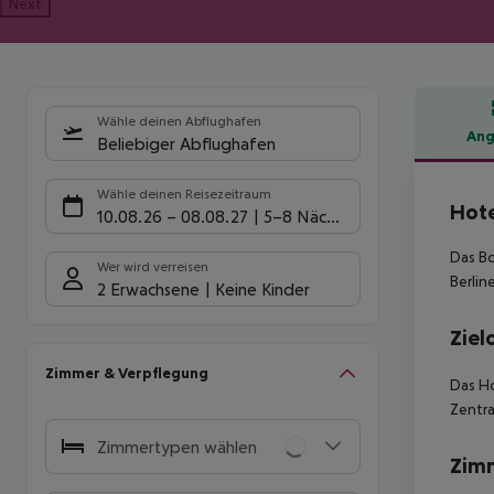
Next
Wähle deinen Abflughafen
Ang
Beliebiger Abflughafen
Hote
Wähle deinen Reisezeitraum
Hot
10.08.26
–
08.08.27
5-8 Nächte
Das Bo
Wer wird verreisen
Berlin
2 Erwachsene
Keine Kinder
Ziel
Zimmer & Verpflegung
Das Ho
Zentra
Zimmertypen wählen
Zim