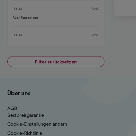
00:00
23:59
Rückflugzeiten
Rückflugzeiten
00:00
23:59
Filter zurücksetzen
Footer
Footer navigation
Über uns
AGB
Bestpreisgarantie
Cookie-Einstellungen ändern
Cookie-Richtlinie