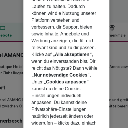
Laufen zu halten. Dadurch
können wir die Nutzung unserer
Plattform verstehen und
verbessern, dir Support bieten
sowie Inhalte, Angebote und
ebote
Hotelbeschreibung
Hotelmerkmale
Werbung anzeigen, die für dich
lbeschreibung
relevant sind und zu dir passen.
el AMANO East Side
Klicke auf
„Alle akzeptieren“
,
4
wenn du einverstanden bist. Dir
utique Hotel Amano East Side liegt in Friedrichshain. Die Uber Arena sow
reicht das Nötigste? Dann wähle
er Clubs liegen in der Nähe.
„Nur notwendige Cookies“
.
Unter
„Cookies anpassen“
ort
kannst du deine Cookie-
Einstellungen individuell
tel AMANO East Side steht für ein subtiles, innovatives Design und greif
anpassen. Du kannst deine
l zwischen Ostbahnhof und East Side Gallery gelegen - in unmittelbarer 
Privatsphäre-Einstellungen
natürlich jederzeit ändern oder
merbeschreibung
widerrufen – klicke dazu einfach