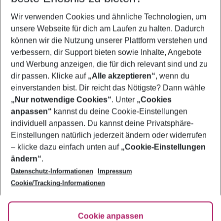
Wer wird verreisen
Wir verwenden Cookies und ähnliche Technologien, um
2 Erwachsene
Keine Kinder
unsere Webseite für dich am Laufen zu halten. Dadurch
können wir die Nutzung unserer Plattform verstehen und
Mehr Filter anzeigen
verbessern, dir Support bieten sowie Inhalte, Angebote
und Werbung anzeigen, die für dich relevant sind und zu
dir passen. Klicke auf
„Alle akzeptieren“
, wenn du
einverstanden bist. Dir reicht das Nötigste? Dann wähle
„Nur notwendige Cookies“
. Unter
„Cookies
anpassen“
kannst du deine Cookie-Einstellungen
Footer
Footer navigation
individuell anpassen. Du kannst deine Privatsphäre-
Über uns
Einstellungen natürlich jederzeit ändern oder widerrufen
AGB
– klicke dazu einfach unten auf
„Cookie-Einstellungen
Service & Hilfe
Bestpreisgarantie
ändern“
.
Datenschutz-Informationen
Impressum
Agenturbetreuung
Cookie-Einstellungen ändern
Folge uns
Barrierefreies Reisen
Cookie/Tracking-Informationen
Cookie-Richtlinie
Check-in
Datenschutz
FAQ
Fakten
Cookie anpassen
HanseMerkur Reiseversicherung
Flexibel buchen