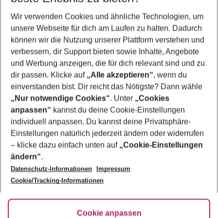
Wer wird verreisen
Wir verwenden Cookies und ähnliche Technologien, um
2 Erwachsene
Keine Kinder
unsere Webseite für dich am Laufen zu halten. Dadurch
können wir die Nutzung unserer Plattform verstehen und
Mehr Filter anzeigen
verbessern, dir Support bieten sowie Inhalte, Angebote
und Werbung anzeigen, die für dich relevant sind und zu
dir passen. Klicke auf
„Alle akzeptieren“
, wenn du
einverstanden bist. Dir reicht das Nötigste? Dann wähle
„Nur notwendige Cookies“
. Unter
„Cookies
anpassen“
kannst du deine Cookie-Einstellungen
Footer
Footer navigation
individuell anpassen. Du kannst deine Privatsphäre-
Über uns
Einstellungen natürlich jederzeit ändern oder widerrufen
AGB
– klicke dazu einfach unten auf
„Cookie-Einstellungen
Service & Hilfe
Bestpreisgarantie
ändern“
.
Datenschutz-Informationen
Impressum
Agenturbetreuung
Cookie-Einstellungen ändern
Folge uns
Barrierefreies Reisen
Cookie/Tracking-Informationen
Cookie-Richtlinie
Check-in
Datenschutz
FAQ
Fakten
Cookie anpassen
HanseMerkur Reiseversicherung
Flexibel buchen