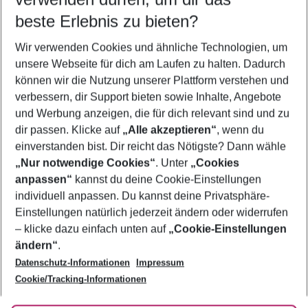
08.08.26
–
06.08.27
5-8 Nächte
beste Erlebnis zu bieten?
Wer wird verreisen
Wir verwenden Cookies und ähnliche Technologien, um
2 Erwachsene
Keine Kinder
unsere Webseite für dich am Laufen zu halten. Dadurch
können wir die Nutzung unserer Plattform verstehen und
Mehr Filter anzeigen
verbessern, dir Support bieten sowie Inhalte, Angebote
und Werbung anzeigen, die für dich relevant sind und zu
dir passen. Klicke auf
„Alle akzeptieren“
, wenn du
einverstanden bist. Dir reicht das Nötigste? Dann wähle
„Nur notwendige Cookies“
. Unter
„Cookies
anpassen“
kannst du deine Cookie-Einstellungen
Footer
Footer navigation
individuell anpassen. Du kannst deine Privatsphäre-
Über uns
Einstellungen natürlich jederzeit ändern oder widerrufen
AGB
– klicke dazu einfach unten auf
„Cookie-Einstellungen
Service & Hilfe
Bestpreisgarantie
ändern“
.
Datenschutz-Informationen
Impressum
Agenturbetreuung
Cookie-Einstellungen ändern
Folge uns
Barrierefreies Reisen
Cookie/Tracking-Informationen
Cookie-Richtlinie
Check-in
Datenschutz